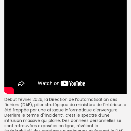
Début février 2026, la Direction de l’automatisation des
fichiers (DAF), pilier stratégique du ministère de l’Intérieur, a
été frappée par une attaque informatique d’envergure.
Derrière le terme d'”incident”, c’est le spectre d’une
intrusion massive qui plane. Des données personnelles se
sont retrouvées exposées en ligne, révélant la
“vulnérabilité” des systèmes numériques et forçant la DAF