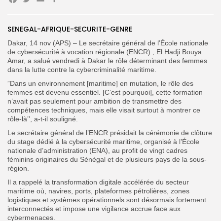
Facebook
Twitter
Email
Partager
SENEGAL-AFRIQUE-SECURITE-GENRE
Dakar, 14 nov (APS) – Le secrétaire général de l’École nationale
Search
de cybersécurité à vocation régionale (ENCR) , El Hadji Bouya
Search
for:
Button
Amar, a salué vendredi à Dakar le rôle déterminant des femmes
dans la lutte contre la cybercriminalité maritime.
FR
”Dans un environnement [maritime] en mutation, le rôle des
femmes est devenu essentiel. [C’est pourquoi], cette formation
n’avait pas seulement pour ambition de transmettre des
compétences techniques, mais elle visait surtout à montrer ce
rôle-là’’, a-t-il souligné.
Le secrétaire général de l’ENCR présidait la cérémonie de clôture
du stage dédié à la cybersécurité maritime, organisé à l’École
nationale d’administration (ENA), au profit de vingt cadres
féminins originaires du Sénégal et de plusieurs pays de la sous-
région.
Il a rappelé la transformation digitale accélérée du secteur
maritime où, navires, ports, plateformes pétrolières, zones
logistiques et systèmes opérationnels sont désormais fortement
interconnectés et impose une vigilance accrue face aux
cybermenaces.