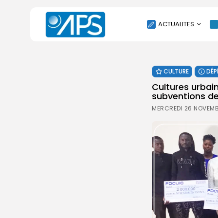
ACTUALITES
POLITIQUE
CULTURE
DÉP
SOCIÉTÉ
Cultures urbain
ÉCONOMIE
subventions de 
CULTURE
MERCREDI 26 NOVEMB
SPORT
ENVIRONNEMENT
INTERNATIONAL
AGENDA
SANTE