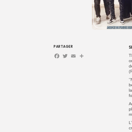
PARTAGER
S
Facebook
Twitter
Email
Partager
T
o
d
(
‘
b
l
f
A
p
m
L
c