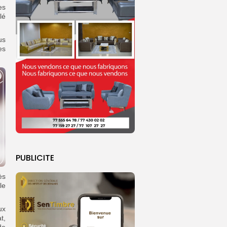
es
lé
us
es
PUBLICITE
ès
le
ux
t,
de