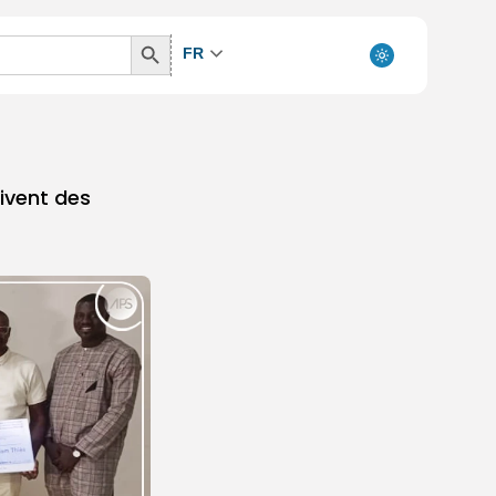
Search
FR
Button
oivent des