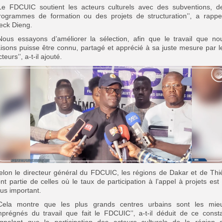
’Le FDCUIC soutient les acteurs culturels avec des subventions, d
rogrammes de formation ou des projets de structuration’’, a rappe
eck Dieng.
’Nous essayons d’améliorer la sélection, afin que le travail que no
aisons puisse être connu, partagé et apprécié à sa juste mesure par l
teurs’’, a-t-il ajouté.
elon le directeur général du FDCUIC, les régions de Dakar et de Thi
ont partie de celles où le taux de participation à l’appel à projets est 
lus important.
’Cela montre que les plus grands centres urbains sont les mie
mprégnés du travail que fait le FDCUIC’’, a-t-il déduit de ce consta
ignalant que la participation des acteurs culturels de la région 