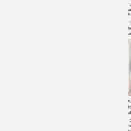
‘
p
S
‘
f
ac
S
f
p
‘
i
s