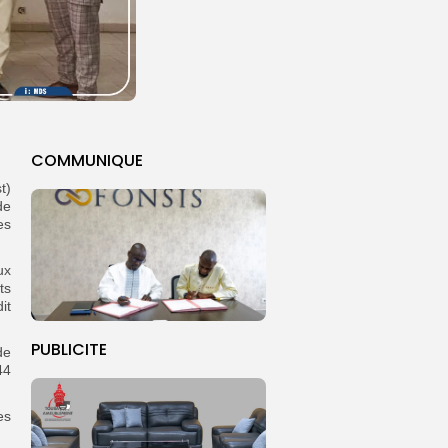
COMMUNIQUE
t)
de
es
ux
ts
it
PUBLICITE
de
44
es