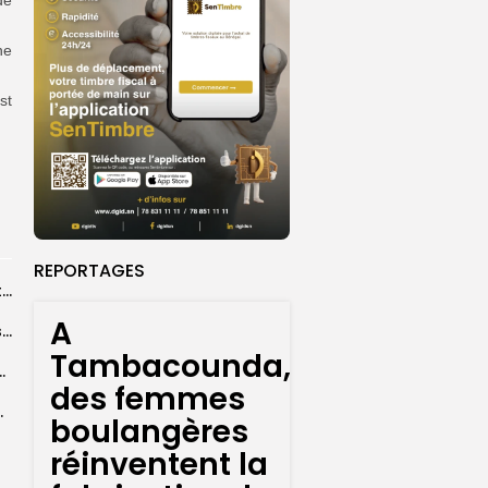
ne
st
REPORTAGES
Une structure veut donner un cachet international au centenaire du décès de...
A
La mise en circulation de l’eco dans quelques pays de la CEDEAO...
Tambacounda,
rofessionnels sans système local de monétisation des...
des femmes
ible pour l’eco, sa...
boulangères
réinventent la