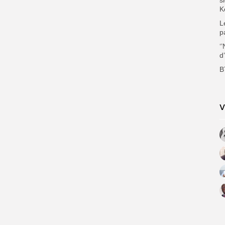
K
L
p
‘
d
B
V