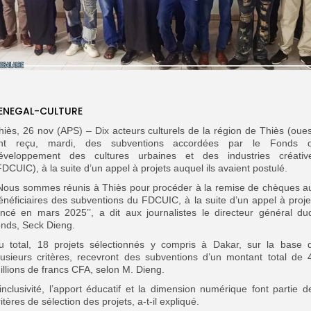
ENEGAL-CULTURE
hiès, 26 nov (APS) – Dix acteurs culturels de la région de Thiès (oues
nt reçu, mardi, des subventions accordées par le Fonds 
éveloppement des cultures urbaines et des industries créativ
FDCUIC), à la suite d’un appel à projets auquel ils avaient postulé.
’Nous sommes réunis à Thiès pour procéder à la remise de chèques a
énéficiaires des subventions du FDCUIC, à la suite d’un appel à proje
ancé en mars 2025’’, a dit aux journalistes le directeur général dud
onds, Seck Dieng.
u total, 18 projets sélectionnés y compris à Dakar, sur la base 
lusieurs critères, recevront des subventions d’un montant total de 
illions de francs CFA, selon M. Dieng.
’inclusivité, l’apport éducatif et la dimension numérique font partie d
ritères de sélection des projets, a-t-il expliqué.