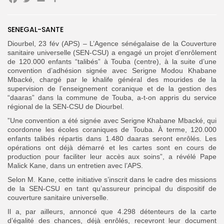
Facebook
Twitter
Email
Partager
Search
Search
SENEGAL-SANTE
for:
Button
Diourbel, 23 fév (APS) – L’Agence sénégalaise de la Couverture
sanitaire universelle (SEN-CSU) a engagé un projet d’enrôlement
FR
de 120.000 enfants “talibés” à Touba (centre), à la suite d’une
convention d’adhésion signée avec Serigne Modou Khabane
Mbacké, chargé par le khalife général des mourides de la
supervision de l’enseignement coranique et de la gestion des
“daaras” dans la commune de Touba, a-t-on appris du service
régional de la SEN-CSU de Diourbel.
‎”Une convention a été signée avec Serigne Khabane Mbacké, qui
coordonne les écoles coraniques de Touba. À terme, 120.000
enfants talibés répartis dans 1.480 daaras seront enrôlés. Les
opérations ont déjà démarré et les cartes sont en cours de
production pour faciliter leur accès aux soins”, a révélé Pape
Malick Kane, dans un entretien avec l’APS.
‎Selon M. Kane, cette initiative s’inscrit dans le cadre des missions
de la SEN-CSU en tant qu’assureur principal du dispositif de
couverture sanitaire universelle.
‎Il a, par ailleurs, annoncé que 4.298 détenteurs de la carte
d’égalité des chances, déjà enrôlés, recevront leur document