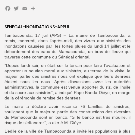
Facebook
Twitter
Email
Partager
SENEGAL-INONDATIONS-APPUI
Search
Search
for:
Button
Tambacounda, 17 juil (APS) – La mairie de Tambacounda, a
remis, mercredi, dans l’après-midi, des vivres aux sinistrés des
FR
inondations causées par les fortes pluies du lundi 14 juillet et le
débordement des eaux du Mamacounda, un bras de fleuve qui
traverse cette commune du Sénégal oriental.
”Depuis lundi soir, on était sur le terrain pour faire l’évaluation et
apporter un soutien moral aux sinistrés, au terme de la visite, la
majeur partie des sinistrés nous ont expliqué que leurs denrées
étaient sous les eaux. Après discussions avec les autorités
administratives, la commune est venue apporter du riz, de l’huile
et du sucre aux sinistrés”, a indiqué Pape Banda Dièye, en marge
de la cérémonie de remise des denrées.
Le maire a déclaré avoir recensé 76 familles de sinistrés,
soulignant que la majeure partie des constructions des riverains
du Mamacounda sont en banco. ”Si le banco est très mouillé, il
risque de s’effondrer’’, a alerté M. Dièye.
L’édile de la ville de Tambacounda a invité les populations à plus