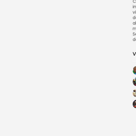
C
i
v
d
a
m
S
d
V