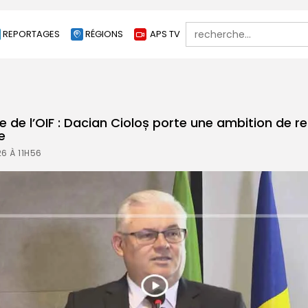
Search
REPORTAGES
RÉGIONS
APS TV
for:
te de l’OIF : Dacian Cioloș porte une ambition de 
e
6 À 11H56