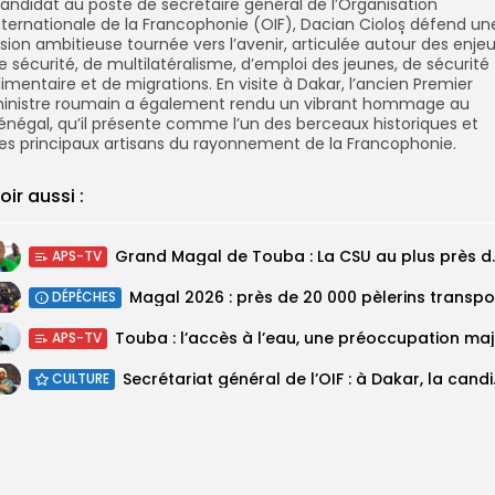
andidat au poste de secrétaire général de l’Organisation
nternationale de la Francophonie (OIF), Dacian Cioloș défend un
ision ambitieuse tournée vers l’avenir, articulée autour des enje
e sécurité, de multilatéralisme, d’emploi des jeunes, de sécurité
limentaire et de migrations. En visite à Dakar, l’ancien Premier
inistre roumain a également rendu un vibrant hommage au
énégal, qu’il présente comme l’un des berceaux historiques et
es principaux artisans du rayonnement de la Francophonie.
oir aussi :
Grand Magal de Tou
APS-TV
DÉPÊCHES
Touba :
APS-TV
Secrétariat géné
CULTURE