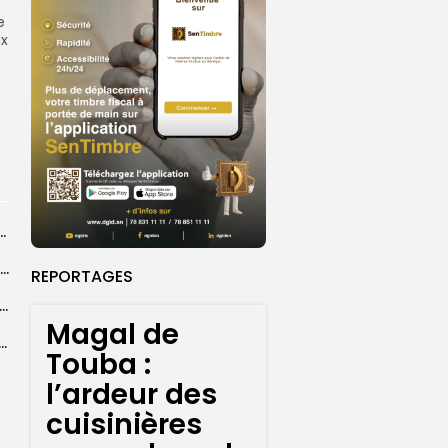
e
ux
ba : La CSU au plus près des pèlerins
Magal 2026 : près de 20 000 pèlerins transportés vers Touba en...
REPORTAGES
 l’accès à l’eau, une préoccupation majeure avant le Grand Magal
Magal de
ral de l’OIF : à Dakar, la candidate Coumba Bâ, décline...
Touba :
l’ardeur des
cuisinières