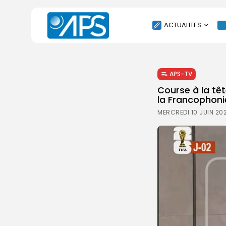
ACTUALITES
POLITIQUE
APS-TV
SOCIÉTÉ
Course à la tê
ÉCONOMIE
la Francophoni
CULTURE
MERCREDI 10 JUIN 202
SPORT
ENVIRONNEMENT
INTERNATIONAL
AGENDA
SANTE