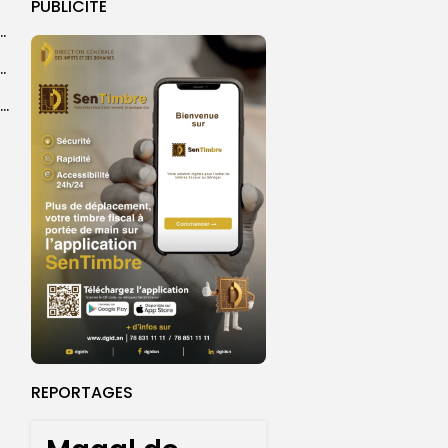
PUBLICITE
 la CEDEAO adopte son plan d’actions stratégiques...
ba : La CSU au plus près des pèlerins
Magal 2026 : près de 20 000 pèlerins transportés vers Touba en...
REPORTAGES