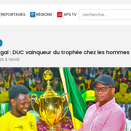
Search
REPORTAGES
RÉGIONS
APS TV
for:
t
gal : DUC vainqueur du trophée chez les hommes
23 À 10H05