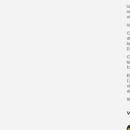
U
r
vi
U
C
d
l
D
C
l
f
E
(
v
d
S
V