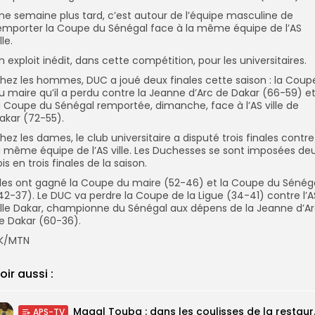
ne semaine plus tard, c’est autour de l’équipe masculine de
emporter la Coupe du Sénégal face à la même équipe de l’AS
lle.
n exploit inédit, dans cette compétition, pour les universitaires.
hez les hommes, DUC a joué deux finales cette saison : la Coup
u maire qu’il a perdu contre la Jeanne d’Arc de Dakar (66-59) e
a Coupe du Sénégal remportée, dimanche, face à l’AS ville de
akar (72-55).
hez les dames, le club universitaire a disputé trois finales contre
a même équipe de l’AS ville. Les Duchesses se sont imposées de
ois en trois finales de la saison.
lles ont gagné la Coupe du maire (52-46) et la Coupe du Sénég
42-37). Le DUC va perdre la Coupe de la Ligue (34-41) contre l’A
ille Dakar, championne du Sénégal aux dépens de la Jeanne d’A
e Dakar (60-36).
K/MTN
oir aussi :
Magal Touba : 
APS-TV