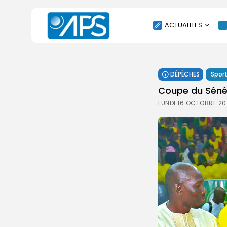
ACTUALITES
POLITIQUE
DÉPÊCHES
Spor
SOCIÉTÉ
Coupe du Séné
ÉCONOMIE
LUNDI 16 OCTOBRE 20
CULTURE
SPORT
ENVIRONNEMENT
INTERNATIONAL
AGENDA
SANTE