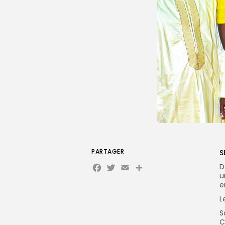
PARTAGER
S
Facebook
Twitter
Email
D
u
e
L
S
C