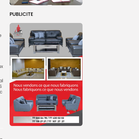
PUBLICITE
e
t
ux
al
S
rc
dans les coulisses de la restauration de la presse...