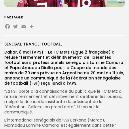
Search
Search
for:
PARTAGER
Button
Facebook
Twitter
Email
Partager
FR
SENEGAL-FRANCE-FOOTBALL
Dakar, 8 mai (APS) – Le FC Metz (Ligue 2 française) a
refusé ”fermement et définitivement” de libérer les
footballeurs professionnels sénégalais Lamine Camara
et Papa Amadou Diallo pour la Coupe du monde des
moins de 20 ans prévue en Argentine du 20 mai au 11 juin,
annonce un communiqué de la Fédération sénégalaise
de football (FSF) reçu lundi à l’APS.
“La FSF porte à la connaissance du public que le FC Metz a
refusé fermement et définitivement de libérer les joueurs,
malgré la demande insistante du président de la
fédération. Celle-ci en prend acte”, lit-on sur le
communiqué.
L’international sénégalais de l’AS Berkane (Maroc),
Mamadou Lamine Camara, est également dans cette ”