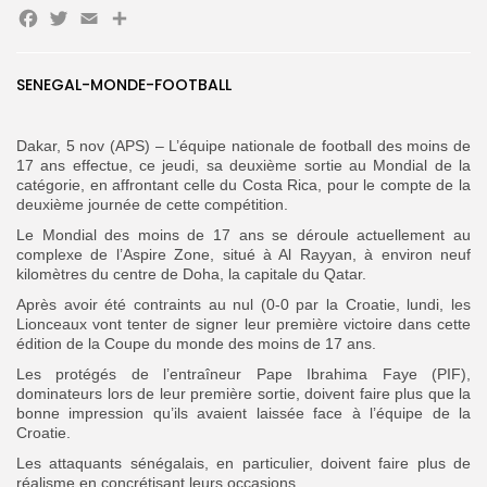
Facebook
Twitter
Email
Partager
Search
Search
for:
Button
SENEGAL-MONDE-FOOTBALL
FR
Dakar, 5 nov (APS) – L’équipe nationale de football des moins de
17 ans effectue, ce jeudi, sa deuxième sortie au Mondial de la
catégorie, en affrontant celle du Costa Rica, pour le compte de la
deuxième journée de cette compétition.
Le Mondial des moins de 17 ans se déroule actuellement au
complexe de l’Aspire Zone, situé à Al Rayyan, à environ neuf
kilomètres du centre de Doha, la capitale du Qatar.
Après avoir été contraints au nul (0-0 par la Croatie, lundi, les
Lionceaux vont tenter de signer leur première victoire dans cette
édition de la Coupe du monde des moins de 17 ans.
Les protégés de l’entraîneur Pape Ibrahima Faye (PIF),
dominateurs lors de leur première sortie, doivent faire plus que la
bonne impression qu’ils avaient laissée face à l’équipe de la
Croatie.
Les attaquants sénégalais, en particulier, doivent faire plus de
réalisme en concrétisant leurs occasions.