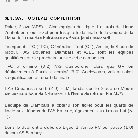
Facebook
Twitter
Email
Partager
SENEGAL-FOOTBALL-COMPETITION
Search
Search
‎Dakar, 2 avr (APS) – Cinq équipes de Ligue 1 et trois de Ligue
for:
Button
2ont obtenu leur ticket pour les quarts de finale de la Coupe de la
Ligue, à l’issue des huitièmes de finale joués mercredi.
FR
Teungueuth FC (TFC), Génération Foot (GF), Amitié, le Stade de
Mbour, l’AS Douanes, Diambars et AJEL sont les équipes
qualifiées pour le prochain tour de cette compétition.
‎TFC a éliminé (3-2) l’AS Cambèrène, alors que‎ GF, en
déplacement à Fatick, a dominé (3-0) Guelewaars, validant ainsi
sa qualification en quart de finale .
‎L’AS Douanes a sorti (2-0) HLM, tandis que le Stade de Mbour
est venue à bout de Ndiambour à l’issue des tirs au but (4-2).
‎L’équipe de Diambars a obtenu son ticket pour les quarts de
finale aux dépens de l’AS Kaffrine, également aux tirs au but (5-
4).
Dans le duel entre clubs de Ligue 2, Amitié FC est passé (1-0)
devant AS Bambey.