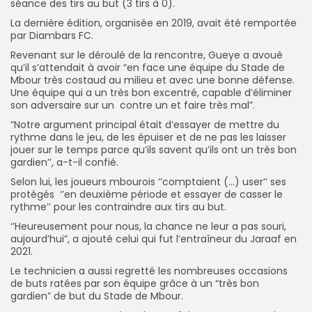
séance des tirs au but (3 tirs à 0).
La dernière édition, organisée en 2019, avait été remportée
par Diambars FC.
Revenant sur le déroulé de la rencontre, Gueye a avoué
qu’il s’attendait à avoir “en face une équipe du Stade de
Mbour très costaud au milieu et avec une bonne défense.
Une équipe qui a un très bon excentré, capable d’éliminer
son adversaire sur un contre un et faire très mal”.
“Notre argument principal était d’essayer de mettre du
rythme dans le jeu, de les épuiser et de ne pas les laisser
jouer sur le temps parce qu’ils savent qu’ils ont un très bon
gardien’’, a-t-il confié.
Selon lui, les joueurs mbourois ‘’comptaient (…) user’’ ses
protégés ‘’en deuxième période et essayer de casser le
rythme’’ pour les contraindre aux tirs au but.
‘’Heureusement pour nous, la chance ne leur a pas souri,
aujourd’hui”, a ajouté celui qui fut l’entraîneur du Jaraaf en
2021.
Le technicien a aussi regretté les nombreuses occasions
de buts ratées par son équipe grâce à un “très bon
gardien” de but du Stade de Mbour.