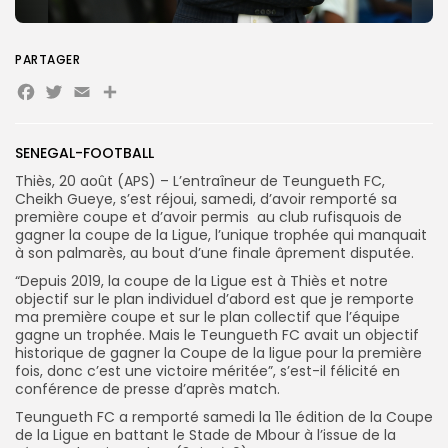
PARTAGER
Search
Search
Facebook
Twitter
Email
Partager
for:
Button
FR
SENEGAL-FOOTBALL
Thiès, 20 août (APS) – L’entraîneur de Teungueth FC,
Cheikh Gueye, s’est réjoui, samedi, d’avoir remporté sa
première coupe et d’avoir permis au club rufisquois de
gagner la coupe de la Ligue, l’unique trophée qui manquait
à son palmarès, au bout d’une finale âprement disputée.
“Depuis 2019, la coupe de la Ligue est à Thiès et notre
objectif sur le plan individuel d’abord est que je remporte
ma première coupe et sur le plan collectif que l’équipe
gagne un trophée. Mais le Teungueth FC avait un objectif
historique de gagner la Coupe de la ligue pour la première
fois, donc c’est une victoire méritée”, s’est-il félicité en
conférence de presse d’après match.
Teungueth FC a remporté samedi la 11e édition de la Coupe
de la Ligue en battant le Stade de Mbour à l’issue de la