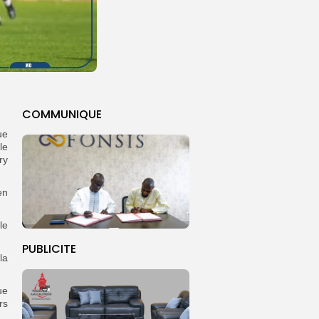
COMMUNIQUE
ue
le
ry
en
le
PUBLICITE
la
ue
rs