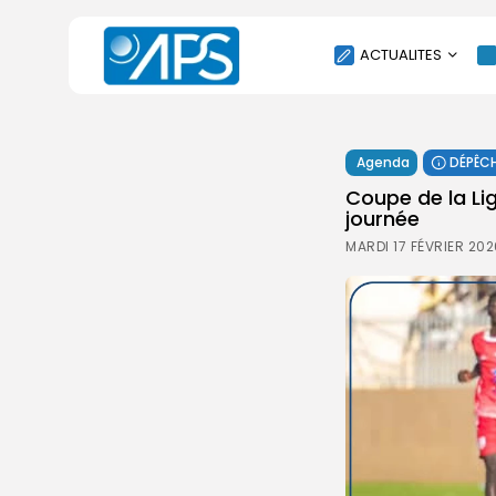
ACTUALITES
POLITIQUE
Agenda
DÉPÊC
SOCIÉTÉ
Coupe de la Li
ÉCONOMIE
journée
CULTURE
MARDI 17 FÉVRIER 202
SPORT
ENVIRONNEMENT
INTERNATIONAL
AGENDA
SANTE