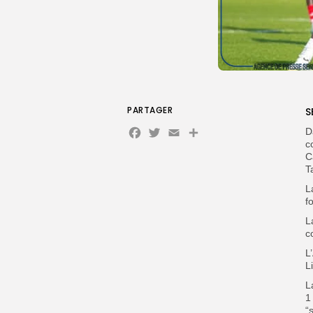
PARTAGER
S
Facebook
Twitter
Email
D
c
C
T
L
f
L
c
L
L
L
1
“