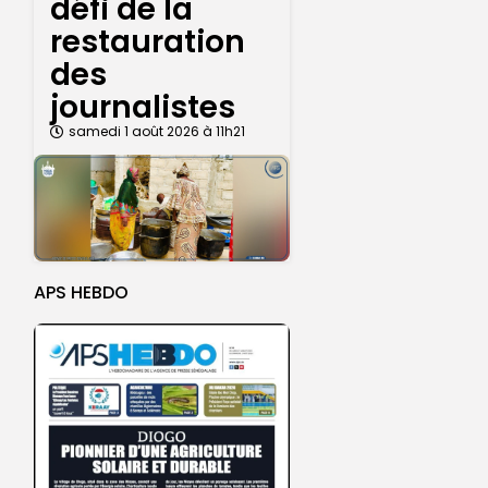
défi de la
restauration
des
journalistes
samedi 1 août 2026 à 11h21
APS HEBDO