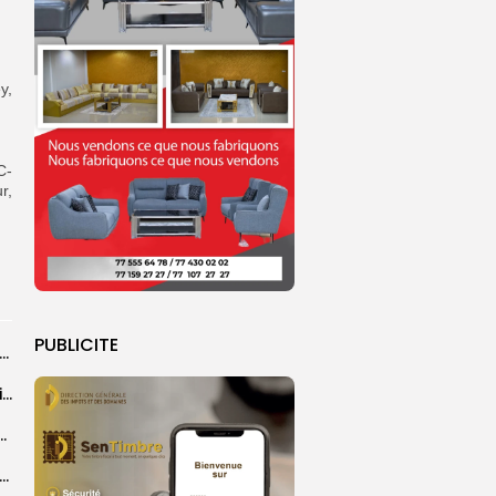
y,
C-
r,
PUBLICITE
26 : Dakar Dem Dikk mobilise 939 rotations et transporte près...
Grand Magal : 289 arrestations lors d’opérations préventives de sécurisation
 seize Lioncelles retenues pour l’étape finale de...
agal de Touba : une centaine de gendarmes mobilisés sur les...