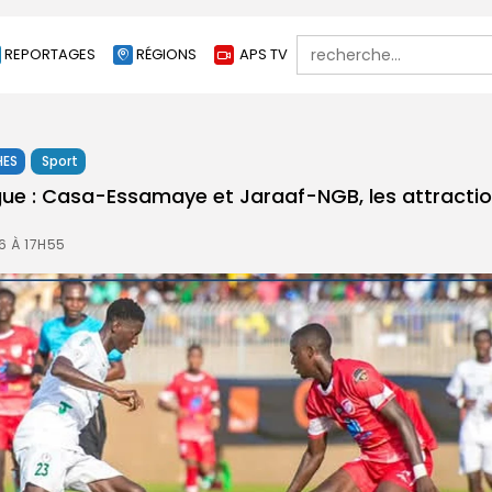
Search
REPORTAGES
RÉGIONS
APS TV
for:
HES
Sport
gue : Casa-Essamaye et Jaraaf-NGB, les attraction
6 À 17H55