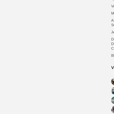
V
M
A
S
J
D
D
C
B
V