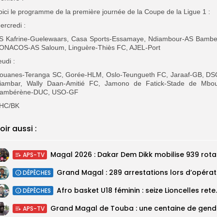
oici le programme de la première journée de la Coupe de la Ligue 1 :
ercredi :
S Kafrine-Guelewaars, Casa Sports-Essamaye, Ndiambour-AS Bambe
ONACOS-AS Saloum, Linguère-Thiès FC, AJEL-Port
eudi :
ouanes-Teranga SC, Gorée-HLM, Oslo-Teungueth FC, Jaraaf-GB, DS
iambar, Wally Daan-Amitié FC, Jamono de Fatick-Stade de Mbou
ambérène-DUC, USO-GF
HC/BK
oir aussi :
Magal 20
APS-TV
DÉPÊCHES
‎Afro basket U18 féminin :
DÉPÊCHES
Grand M
APS-TV