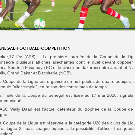
ENEGAL-FOOTBALL-COMPETITION
akar,17 fév (APS) – La première journée de la Coupe de la Lig
onsacre plusieurs affiches alléchantes dont le duel devant opposer 
asa Sports à Essamaye FC et le classique dakarois entre Jaraaf et Nia
ally, Grand Dakar et Biscuiterie (NGB).
a Coupe de la Ligue est organisée en huit poules de quatre équipes, 
ormule “aller simple”, en raison des contraintes de temps.
a finale de la Coupe du Sénégal est fixée au 17 mai 2026, signale 
ommuniqué.
’ASC Wally Daan est l’actuel détenteur du trophée de la Coupe de 
igue.
a Coupe de la Ligue est réservée à la catégorie U20 des clubs de Lig
 et Ligue 2, mais chaque équipe a la possibilité d’utiliser trois joueu
seniors”.