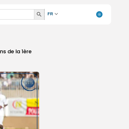
Search
FR
Button
s de la 1ère