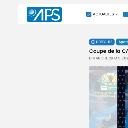
ACTUALITES
POLITIQUE
DÉPÊCHES
Spor
SOCIÉTÉ
Coupe de la CAF
ÉCONOMIE
DIMANCHE 28 MAI 202
CULTURE
SPORT
ENVIRONNEMENT
INTERNATIONAL
AGENDA
SANTE