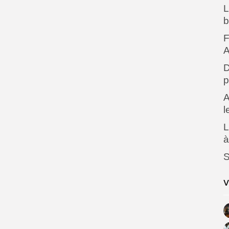
L
b
F
A
D
p
A
l
L
à
V