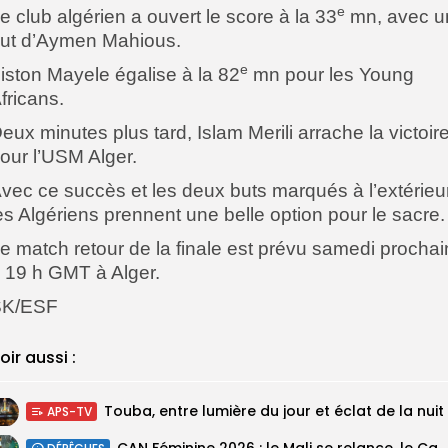
e
e club algérien a ouvert le score à la 33
mn, avec u
ut d’Aymen Mahious.
e
iston Mayele égalise à la 82
mn pour les Young
fricans.
eux minutes plus tard, Islam Merili arrache la victoir
our l’USM Alger.
vec ce succès et les deux buts marqués à l’extérieur
es Algériens prennent une belle option pour le sacre.
e match retour de la finale est prévu samedi prochai
 19 h GMT à Alger.
SK/ESF
oir aussi :
Touba, entre lumière du jour et éclat de la nuit
APS-TV