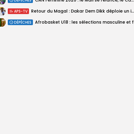
‎CAN Féminine 2026 : le Mali se relance, le Cameroun domine le...
DÉPÊCHES
Retour du Magal : Dakar Dem Dikk déploie un important dispositif pour...
APS-TV
‎Afrobas
DÉPÊCHES