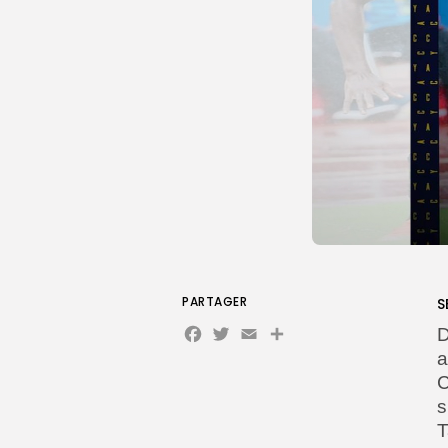
PARTAGER
S
Facebook
Twitter
Email
D
a
C
s
T