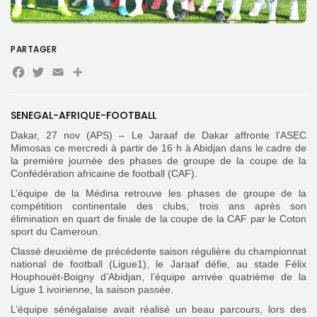
PARTAGER
Facebook
Twitter
Email
Partager
Search
Search
for:
Button
FR
SENEGAL-AFRIQUE-FOOTBALL
Dakar, 27 nov (APS) – Le Jaraaf de Dakar affronte l’ASEC
Mimosas ce mercredi à partir de 16 h à Abidjan dans le cadre de
la première journée des phases de groupe de la coupe de la
Confédération africaine de football (CAF).
L’équipe de la Médina retrouve les phases de groupe de la
compétition continentale des clubs, trois ans après son
élimination en quart de finale de la coupe de la CAF par le Coton
sport du Cameroun.
Classé deuxième de précédente saison régulière du championnat
national de football (Ligue1), le Jaraaf défie, au stade Félix
Houphouët-Boigny d’Abidjan, l’équipe arrivée quatrième de la
Ligue 1 ivoirienne, la saison passée.
L’équipe sénégalaise avait réalisé un beau parcours, lors des