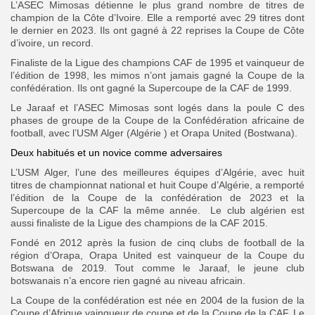
L’ASEC Mimosas détienne le plus grand nombre de titres de
champion de la Côte d’Ivoire. Elle a remporté avec 29 titres dont
le dernier en 2023. Ils ont gagné à 22 reprises la Coupe de Côte
d’ivoire, un record.
Finaliste de la Ligue des champions CAF de 1995 et vainqueur de
l’édition de 1998, les mimos n’ont jamais gagné la Coupe de la
confédération. Ils ont gagné la Supercoupe de la CAF de 1999.
Le Jaraaf et l’ASEC Mimosas sont logés dans la poule C des
phases de groupe de la Coupe de la Confédération africaine de
football, avec l’USM Alger (Algérie ) et Orapa United (Bostwana).
Deux habitués et un novice comme adversaires
L’USM Alger, l’une des meilleures équipes d’Algérie, avec huit
titres de championnat national et huit Coupe d’Algérie, a remporté
l’édition de la Coupe de la confédération de 2023 et la
Supercoupe de la CAF la même année. Le club algérien est
aussi finaliste de la Ligue des champions de la CAF 2015.
Fondé en 2012 après la fusion de cinq clubs de football de la
région d’Orapa, Orapa United est vainqueur de la Coupe du
Botswana de 2019. Tout comme le Jaraaf, le jeune club
botswanais n’a encore rien gagné au niveau africain.
La Coupe de la confédération est née en 2004 de la fusion de la
Coupe d’Afrique vainqueur de coupe et de la Coupe de la CAF. Le