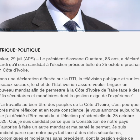
FRIQUE-POLITIQUE
akar, 29 juil (APS) – Le président Alassane Ouattara, 83 ans, a déclaré
ardi qu’il sera candidat à l’élection présidentielle du 25 octobre prochai
n Côte d’Ivoire.
ans une déclaration diffusée sur la RTI, la télévision publique et sur les
éseaux sociaux, le chef de l’Etat ivoirien assure vouloir briguer un
ouveau mandat afin de permettre à la Côte d’Ivoire de ”faire face à des
éfis sécuritaires et monétaires dont la gestion exige de l’expérience”.
J’ai travaillé au bien-être des peuples de la Côte d’Ivoire, c’est pourquoi
près mûre réflexion et en toute conscience, je vous annonce aujourd’hu
ue j’ai décidé d’être candidat à l’élection présidentielle du 25 octobre
025. Oui, je suis candidat parce que la Constitution de notre pays
’autorise à faire un autre mandat et ma santé le permet. Je suis
andidat parce que notre pays fait face à des défis sécuritaires,
conomiques et monétaires sans précédent, dont la gestion exige de