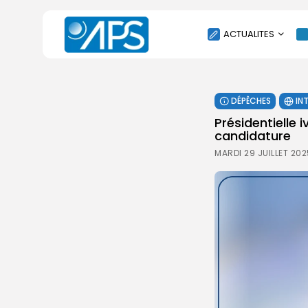
ACTUALITES
POLITIQUE
DÉPÊCHES
IN
SOCIÉTÉ
Présidentielle
ÉCONOMIE
candidature
CULTURE
MARDI 29 JUILLET 202
SPORT
ENVIRONNEMENT
INTERNATIONAL
AGENDA
SANTE