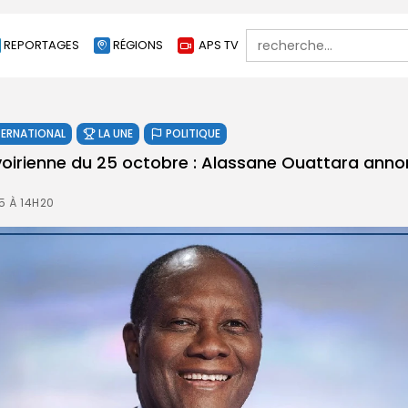
Search
REPORTAGES
RÉGIONS
APS TV
for:
TERNATIONAL
LA UNE
POLITIQUE
 ivoirienne du 25 octobre : Alassane Ouattara ann
5 À 14H20