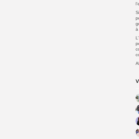
l
S
p
g
à
L
p
c
c
A
V