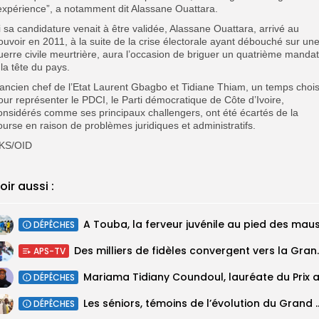
’expérience”, a notamment dit Alassane Ouattara.
i sa candidature venait à être validée, Alassane Ouattara, arrivé au
ouvoir en 2011, à la suite de la crise électorale ayant débouché sur un
uerre civile meurtrière, aura l’occasion de briguer un quatrième mandat
 la tête du pays.
’ancien chef de l’Etat Laurent Gbagbo et Tidiane Thiam, un temps chois
our représenter le PDCI, le Parti démocratique de Côte d’Ivoire,
onsidérés comme ses principaux challengers, ont été écartés de la
ourse en raison de problèmes juridiques et administratifs.
KS/OID
oir aussi :
DÉPÊCHES
Des milliers de fidèles 
APS-TV
DÉPÊCHES
Les séniors, témoins de l’évolut
DÉPÊCHES