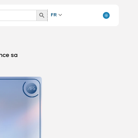
Search
FR
Button
once sa