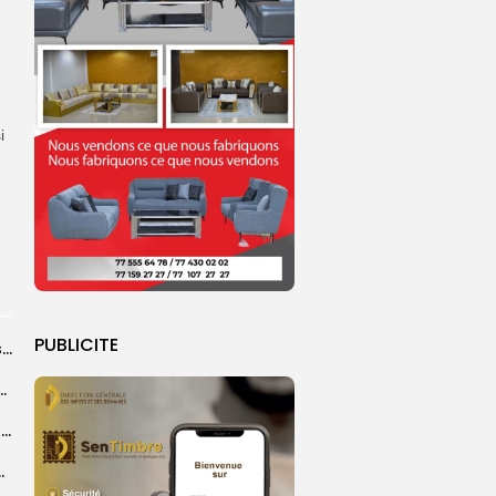
e
i
PUBLICITE
A Touba, la ferveur juvénile au pied des mausolées
convergent vers la Grande Mosquée de Touba pour...
Mariama Tidiany Coundoul, lauréate du Prix africain CEDEAO de l’économie verte
ion du Grand Magal de Touba