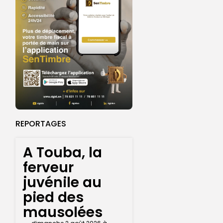
REPORTAGES
A Touba, la
ferveur
juvénile au
pied des
mausolées