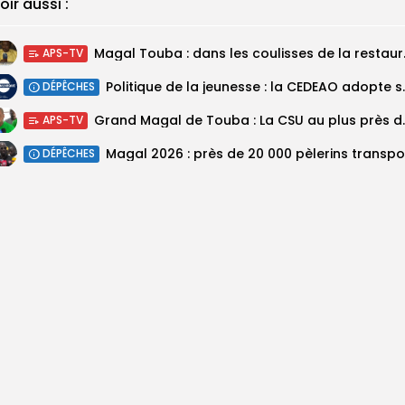
oir aussi :
Magal Touba : 
APS-TV
Politique de la jeunesse :
DÉPÊCHES
Grand Magal de Tou
APS-TV
DÉPÊCHES