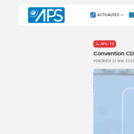
ACTUALITES
POLITIQUE
APS-TV
SOCIÉTÉ
Convention CDC
ÉCONOMIE
VENDREDI 22 MAI 2026
CULTURE
SPORT
ENVIRONNEMENT
INTERNATIONAL
AGENDA
SANTE