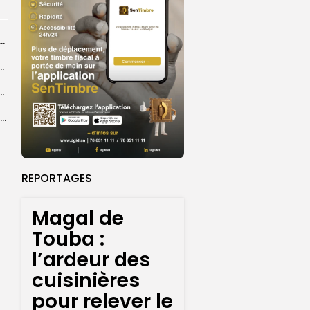
dans les coulisses de la restauration de la presse...
 la CEDEAO adopte son plan d’actions stratégiques...
ba : La CSU au plus près des pèlerins
Magal 2026 : près de 20 000 pèlerins transportés vers Touba en...
REPORTAGES
Magal de
Touba :
l’ardeur des
cuisinières
pour relever le