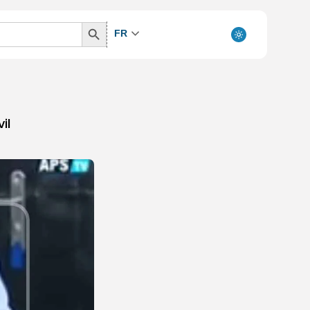
Search
FR
Button
il