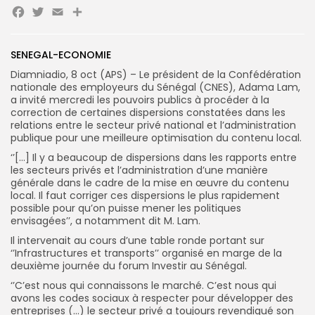
Facebook
Twitter
Email
for:
Button
FR
SENEGAL-ECONOMIE
Diamniadio, 8 oct (APS) – Le président de la Confédération
nationale des employeurs du Sénégal (CNES), Adama Lam,
a invité mercredi les pouvoirs publics à procéder à la
correction de certaines dispersions constatées dans les
relations entre le secteur privé national et l’administration
publique pour une meilleure optimisation du contenu local.
‘’[…] Il y a beaucoup de dispersions dans les rapports entre
les secteurs privés et l’administration d’une manière
générale dans le cadre de la mise en œuvre du contenu
local. Il faut corriger ces dispersions le plus rapidement
possible pour qu’on puisse mener les politiques
envisagées’’, a notamment dit M. Lam.
Il intervenait au cours d’une table ronde portant sur
‘’Infrastructures et transports’’ organisé en marge de la
deuxième journée du forum Investir au Sénégal.
‘’C’est nous qui connaissons le marché. C’est nous qui
avons les codes sociaux à respecter pour développer des
entreprises (…) le secteur privé a toujours revendiqué son