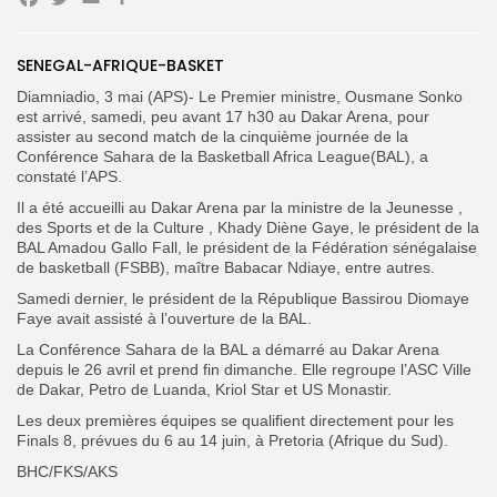
Facebook
Twitter
Email
Partager
Search
Search
for:
Button
SENEGAL-AFRIQUE-BASKET
Diamniadio, 3 mai (APS)- Le Premier ministre, Ousmane Sonko
FR
est arrivé, samedi, peu avant 17 h30 au Dakar Arena, pour
assister au second match de la cinquième journée de la
Conférence Sahara de la Basketball Africa League(BAL), a
constaté l’APS.
Il a été accueilli au Dakar Arena par la ministre de la Jeunesse ,
des Sports et de la Culture , Khady Diène Gaye, le président de la
BAL Amadou Gallo Fall, le président de la Fédération sénégalaise
de basketball (FSBB), maître Babacar Ndiaye, entre autres.
Samedi dernier, le président de la République Bassirou Diomaye
Faye avait assisté à l’ouverture de la BAL.
La Conférence Sahara de la BAL a démarré au Dakar Arena
depuis le 26 avril et prend fin dimanche. Elle regroupe l’ASC Ville
de Dakar, Petro de Luanda, Kriol Star et US Monastir.
Les deux premières équipes se qualifient directement pour les
Finals 8, prévues du 6 au 14 juin, à Pretoria (Afrique du Sud).
BHC/FKS/AKS