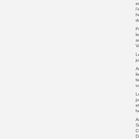
e
l
h
d
P
l
a
V
L
j
A
l
t
v
L
p
e
h
A
S
C
D