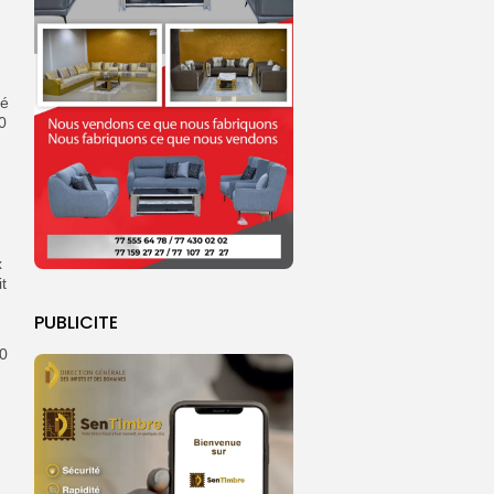
dé
0
x
t
PUBLICITE
30