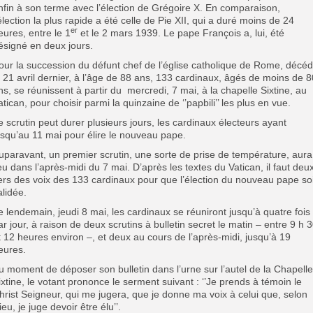
nfin à son terme avec l’élection de Grégoire X. En comparaison,
’élection la plus rapide a été celle de Pie XII, qui a duré moins de 24
er
eures, entre le 1
et le 2 mars 1939. Le pape François a, lui, été
ésigné en deux jours.
our la succession du défunt chef de l’église catholique de Rome, décé
e 21 avril dernier, à l’âge de 88 ans, 133 cardinaux, âgés de moins de 8
ns, se réunissent à partir du mercredi, 7 mai, à la chapelle Sixtine, au
atican, pour choisir parmi la quinzaine de ‘’papbili’’ les plus en vue.
e scrutin peut durer plusieurs jours, les cardinaux électeurs ayant
usqu’au 11 mai pour élire le nouveau pape.
uparavant, un premier scrutin, une sorte de prise de température, aura
ieu dans l’après-midi du 7 mai. D’après les textes du Vatican, il faut deu
iers des voix des 133 cardinaux pour que l’élection du nouveau pape soi
alidée.
e lendemain, jeudi 8 mai, les cardinaux se réuniront jusqu’à quatre fois
ar jour, à raison de deux scrutins à bulletin secret le matin – entre 9 h 
t 12 heures environ –, et deux au cours de l’après-midi, jusqu’à 19
eures.
u moment de déposer son bulletin dans l’urne sur l’autel de la Chapelle
ixtine, le votant prononce le serment suivant : ‘’Je prends à témoin le
hrist Seigneur, qui me jugera, que je donne ma voix à celui que, selon
ieu, je juge devoir être élu’’.