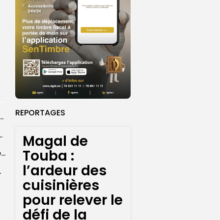
e
REPORTAGES
ye Faye souhaite un ‘’excellent Magal’’ aux fidèles
courus par la Croix-Rouge sénégalaise
Magal de
Touba :
Grand Magal 2026 : un colloque met en lumière la portée universelle...
l’ardeur des
rprend encore...
cuisinières
pour relever le
défi de la