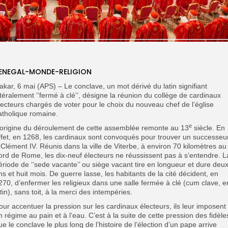
ENEGAL-MONDE-RELIGION
akar, 6 mai (APS) – Le conclave, un mot dérivé du latin signifiant
ittéralement ‘’fermé à clé’’, désigne la réunion du collège de cardinaux
lecteurs chargés de voter pour le choix du nouveau chef de l’église
atholique romaine.
e
’origine du déroulement de cette assemblée remonte au 13
siècle. En
ffet, en 1268, les cardinaux sont convoqués pour trouver un successeu
 Clément IV. Réunis dans la ville de Viterbe, à environ 70 kilomètres au
ord de Rome, les dix-neuf électeurs ne réussissent pas à s’entendre. L
ériode de ‘’sede vacante’’ ou siège vacant tire en longueur et dure deu
ns et huit mois. De guerre lasse, les habitants de la cité décident, en
270, d’enfermer les religieux dans une salle fermée à clé (cum clave, e
atin), sans toit, à la merci des intempéries.
our accentuer la pression sur les cardinaux électeurs, ils leur imposent
n régime au pain et à l’eau. C’est à la suite de cette pression des fidèle
ue le conclave le plus long de l’histoire de l’élection d’un pape arrive