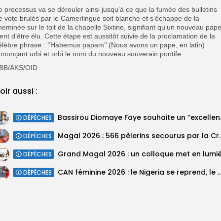
e processus va se dérouler ainsi jusqu’à ce que la fumée des bulletins
e vote brulés par le Camerlingue soit blanche et s’échappe de la
heminée sur le toit de la chapelle Sixtine, signifiant qu’un nouveau pap
ient d’être élu. Cette étape est aussitôt suivie de la proclamation de la
élèbre phrase : ‘’Habemus papam’’ (Nous avons un pape, en latin)
nnonçant urbi et orbi le nom du nouveau souverain pontife.
BB/AKS/OID
oir aussi :
Bassirou Dioma
DÉPÊCHES
Magal 2026 : 566 pèlerins se
DÉPÊCHES
DÉPÊCHES
‎CAN féminine 2026 : le Nigeria se reprend, le Malawi su
DÉPÊCHES