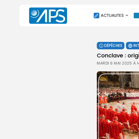
ACTUALITES
POLITIQUE
DÉPÊCHES
IN
SOCIÉTÉ
Conclave : ori
ÉCONOMIE
MARDI 6 MAI 2025 À 
CULTURE
SPORT
ENVIRONNEMENT
INTERNATIONAL
AGENDA
SANTE