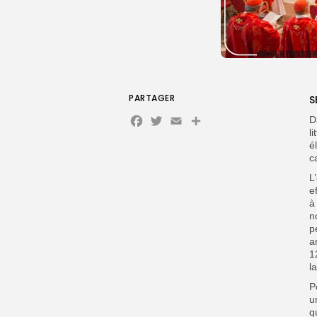
PARTAGER
S
Facebook
Twitter
Email
D
l
é
c
L
e
à
n
p
a
1
l
P
u
q