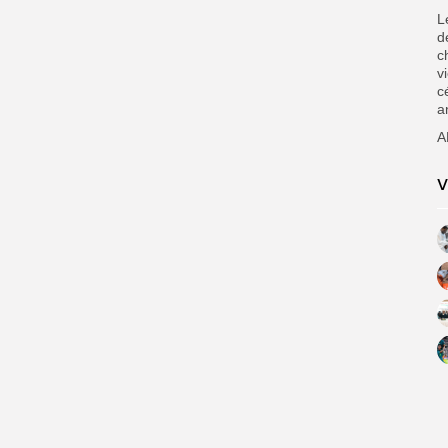
L
d
c
v
c
a
A
V