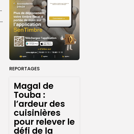
ba : La CSU au plus près des pèlerins
Magal 2026 : près de 20 000 pèlerins transportés vers Touba en...
REPORTAGES
Magal de
Touba :
l’ardeur des
cuisinières
pour relever le
défi de la