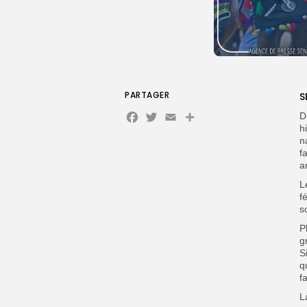
PARTAGER
S
Facebook
Twitter
Email
D
h
n
f
a
‎
f
s
P
g
S
q
f
L