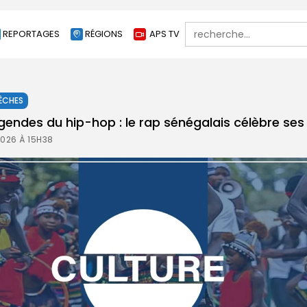
Search
REPORTAGES
RÉGIONS
APS TV
for:
ÊCHES
gendes du hip-hop : le rap sénégalais célèbre ses
2026 À 15H38