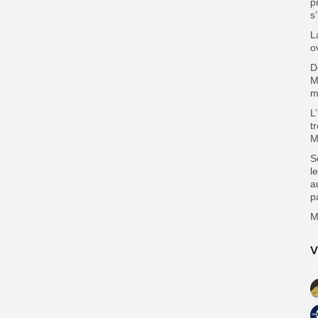
p
s
L
o
D
M
m
L
t
M
S
l
a
p
M
V