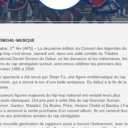
ENEGAL-MUSIQUE
er
akar, 1
fév (APS) – La deuxième édition du Concert des légendes du
ip-hop s’est tenue, samedi soir, dans une salle comble du Théâtre
ational Daniel-Sorano de Dakar, où les danseurs et les mélomanes, les
ans du rap sénégalais surtout, sont venus célébrer les pionniers des
nnées 1980 à 2000.
Le spectacle a été lancé par Sister Fa, une figure emblématique du rap
éminin, qui a donné le ton d’une belle ambiance. Du début à la fin de la
oirée.
lusieurs figures majeures du hip-hop national ont revisité leurs plus
rands classiques. Ont pris part à cette fête du rap Gunman Xuman,
imon, Gaston, Matador, Da Brains, Prési, Viviane Chidid et Bamba J Fal
ui a annoncé la sortie prochaine d’un nouvel album. Ils ont ramené leur
ans aux premières années du rap sénégalais.
a nouvelle génération de rappeurs aussi a honoré l’événement, avec le