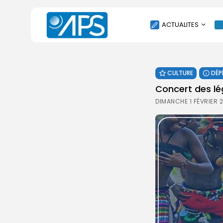
ACTUALITES
POLITIQUE
CULTURE
DÉP
SOCIÉTÉ
Concert des lé
ÉCONOMIE
DIMANCHE 1 FÉVRIER 
CULTURE
SPORT
ENVIRONNEMENT
INTERNATIONAL
AGENDA
SANTE