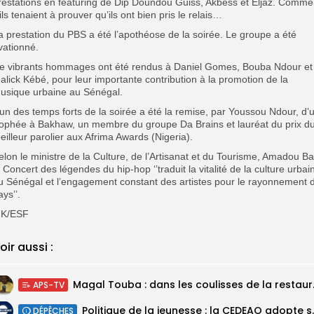
restations en featuring de Dip Doundou Guiss, Akbess et Eljaz. Comme
’ils tenaient à prouver qu’ils ont bien pris le relais…
a prestation du PBS a été l’apothéose de la soirée. Le groupe a été
vationné.
e vibrants hommages ont été rendus à Daniel Gomes, Bouba Ndour et
alick Kébé, pour leur importante contribution à la promotion de la
usique urbaine au Sénégal.
’un des temps forts de la soirée a été la remise, par Youssou Ndour, d’
rophée à Bakhaw, un membre du groupe Da Brains et lauréat du prix d
eilleur parolier aux Afrima Awards (Nigeria).
elon le ministre de la Culture, de l’Artisanat et du Tourisme, Amadou Ba
e Concert des légendes du hip-hop ‘’traduit la vitalité de la culture urbai
u Sénégal et l’engagement constant des artistes pour le rayonnement 
ays’’.
K/ESF
oir aussi :
Magal Touba : 
APS-TV
Politique de la jeunesse :
DÉPÊCHES