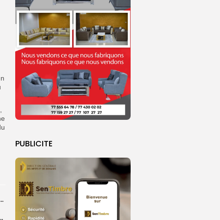
un
u
,
ne
du
PUBLICITE
dans les coulisses de la restauration de la presse...
 la CEDEAO adopte son plan d’actions stratégiques...