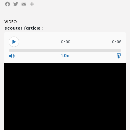
Facebook
Twitter
Email
Partager
Search
Search
VIDEO
for:
Button
ecouter l'article :
FR
0:00
0:06
1.0x