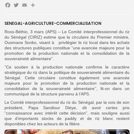
Facebook
Twitter
Email
Partager
Search
Search
for:
SENEGAL-AGRICULTURE-COMMERCIALISATION
Button
‎Ross-Béthio, 3 mars (APS) – Le Comité interprofessionnel du riz
FR
du Sénégal (CIRIZ) estime que la circulaire du Premier ministre,
Ousmane Sonko, visant à privilégier le riz local dans les achats
des structures publiques constitue “une avancée majeure pour la
promotion de la production nationale et la consolidation de la
souveraineté alimentaire”.
”Ce soutien à la production nationale confirme le caractère
stratégique du riz dans la politique de souveraineté alimentaire du
Sénégal. Cette circulaire constitue également une avancée
majeure pour la promotion de la production nationale et la
consolidation de la souveraineté alimentaire’’, lit-on dans un
communiqué de la structure parvenu à l’APS.
Le Comité interprofessionnel du riz du Sénégal, par la voix de son
président, Papa Sandiour Dièye, dit avoir certes pris
“connaissance avec intérêt cette décision”, mais souligne aussi
que d’importants stocks de paddy et de riz blanc restent
disponibles chez les acteurs de la filière.