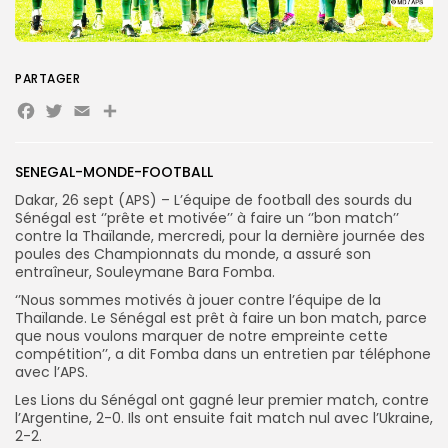
Search
Search
PARTAGER
for:
Button
Facebook
Twitter
Email
Partager
FR
SENEGAL-MONDE-FOOTBALL
Dakar, 26 sept (APS) – L’équipe de football des sourds du
Sénégal est ‘’prête et motivée’’ à faire un ‘’bon match’’
contre la Thaïlande, mercredi, pour la dernière journée des
poules des Championnats du monde, a assuré son
entraîneur, Souleymane Bara Fomba.
‘’Nous sommes motivés à jouer contre l’équipe de la
Thaïlande. Le Sénégal est prêt à faire un bon match, parce
que nous voulons marquer de notre empreinte cette
compétition’’, a dit Fomba dans un entretien par téléphone
avec l’APS.
Les Lions du Sénégal ont gagné leur premier match, contre
l’Argentine, 2-0. Ils ont ensuite fait match nul avec l’Ukraine,
2-2.