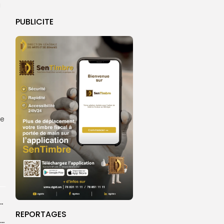
a
PUBLICITE
ne
ba : La CSU au plus près des pèlerins
REPORTAGES
Magal 2026 : près de 20 000 pèlerins transportés vers Touba en...