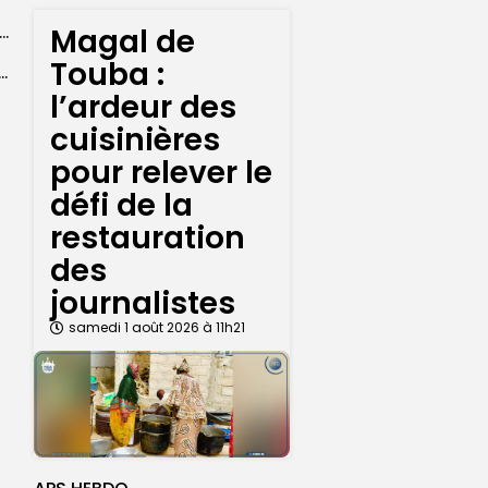
Magal de
 l’accès à l’eau, une préoccupation majeure avant le Grand Magal
Touba :
ral de l’OIF : à Dakar, la candidate Coumba Bâ, décline...
l’ardeur des
cuisinières
pour relever le
défi de la
restauration
des
journalistes
samedi 1 août 2026 à 11h21