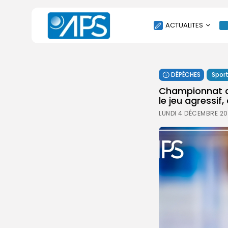
ACTUALITES
POLITIQUE
DÉPÊCHES
Spor
SOCIÉTÉ
Championnat du
ÉCONOMIE
le jeu agressif,
CULTURE
LUNDI 4 DÉCEMBRE 20
SPORT
ENVIRONNEMENT
INTERNATIONAL
AGENDA
SANTE