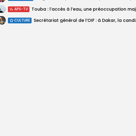
Touba :
APS-TV
Secrétariat géné
CULTURE