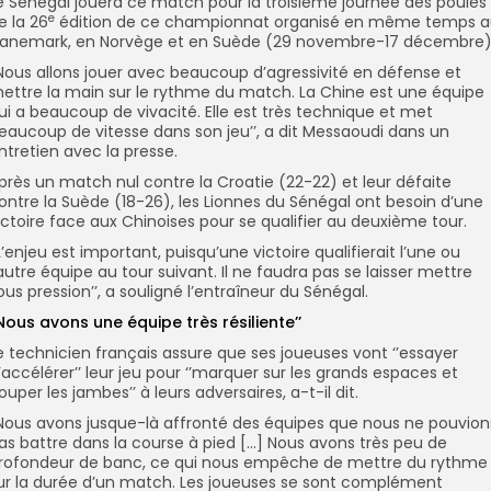
e Sénégal jouera ce match pour la troisième journée des poules
e
e la 26
édition de ce championnat organisé en même temps 
anemark, en Norvège et en Suède (29 novembre-17 décembre)
’Nous allons jouer avec beaucoup d’agressivité en défense et
ettre la main sur le rythme du match. La Chine est une équipe
ui a beaucoup de vivacité. Elle est très technique et met
eaucoup de vitesse dans son jeu’’, a dit Messaoudi dans un
ntretien avec la presse.
près un match nul contre la Croatie (22-22) et leur défaite
ontre la Suède (18-26), les Lionnes du Sénégal ont besoin d’une
ictoire face aux Chinoises pour se qualifier au deuxième tour.
’L’enjeu est important, puisqu’une victoire qualifierait l’une ou
’autre équipe au tour suivant. Il ne faudra pas se laisser mettre
ous pression’’, a souligné l’entraîneur du Sénégal.
’Nous avons une équipe très résiliente’’
e technicien français assure que ses joueuses vont ‘’essayer
’accélérer’’ leur jeu pour ‘’marquer sur les grands espaces et
ouper les jambes’’ à leurs adversaires, a-t-il dit.
’Nous avons jusque-là affronté des équipes que nous ne pouvion
as battre dans la course à pied […] Nous avons très peu de
rofondeur de banc, ce qui nous empêche de mettre du rythme
ur la durée d’un match. Les joueuses se sont complément