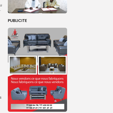
au
.
PUBLICITE
s