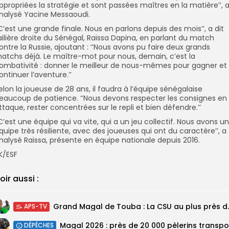
ppropriées la stratégie et sont passées maîtres en la matière’’, 
nalysé Yacine Messaoudi.
’C’est une grande finale. Nous en parlons depuis des mois’’, a dit
’ailière droite du Sénégal, Raïssa Dapina, en parlant du match
ontre la Russie, ajoutant : ‘’Nous avons pu faire deux grands
atchs déjà. Le maître-mot pour nous, demain, c’est la
ombativité : donner le meilleur de nous-mêmes pour gagner et
ontinuer l’aventure.’’
elon la joueuse de 28 ans, il faudra à l’équipe sénégalaise
eaucoup de patience. ‘’Nous devons respecter les consignes en
ttaque, rester concentrées sur le repli et bien défendre.’’
’C’est une équipe qui va vite, qui a un jeu collectif. Nous avons u
quipe très résiliente, avec des joueuses qui ont du caractère’’, a
nalysé Raïssa, présente en équipe nationale depuis 2016.
K/ESF
oir aussi :
Grand Magal de Tou
APS-TV
DÉPÊCHES