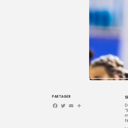
PARTAGER
S
Facebook
Twitter
Email
Partager
D
‘
m
f