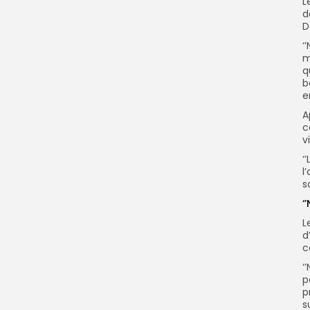
L
d
D
‘
m
q
b
e
A
c
v
‘
l
s
‘
L
d
c
‘
p
p
s