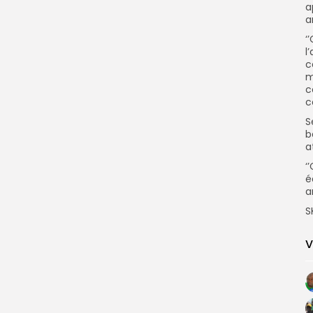
a
a
‘
l
c
m
c
c
S
b
a
‘
é
a
S
V