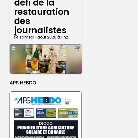
défi de la
restauration
des
journalistes
samedi 1 août 2026 à 11h21
APS HEBDO