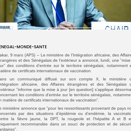
ENEGAL-MONDE-SANTE
akar, 9 mars (APS) – Le ministère de l’Intégration africaine, des Affair
trangères et des Sénégalais de l’extérieur a annoncé, lundi, une ”mise
our” des conditions d’entrée sur le territoire sénégalais, notamment 
atière de certificats internationaux de vaccination.
ans un communiqué diffusé sur son compte X, le ministère 
’Intégration africaine, des Affaires étrangères et des Sénégalais 
’extérieur ”informe que la mise à jour [en question] s’applique désorma
oncernant les conditions d’entrée sur le territoire sénégalais, notamme
n matière de certificats internationaux de vaccination”.
e ministère annonce que ”pour les ressortissants provenant de pays n
oncernés par des situations d’épidémie ou d’endémie, la vaccinati
ontre la fièvre jaune, la DPT, la rougeole et l’hépatite A et B e
niquement recommandée dans un souci de protection et de sécuri
anitaires”.