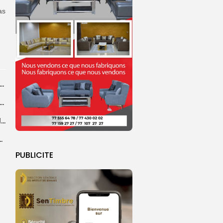
as
agal de Touba : une centaine de gendarmes mobilisés sur les...
de Touba : l’appel à la prudence de la Police sur...
Magal de Touba : plus de 4.800 policiers déployés pour sécuriser les...
sa collaboration avec la gendarmerie, sur...
PUBLICITE