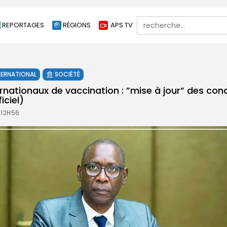
Search
REPORTAGES
RÉGIONS
APS TV
for:
TERNATIONAL
SOCIÉTÉ
ernationaux de vaccination : ”mise à jour” des con
iciel)
 12H56