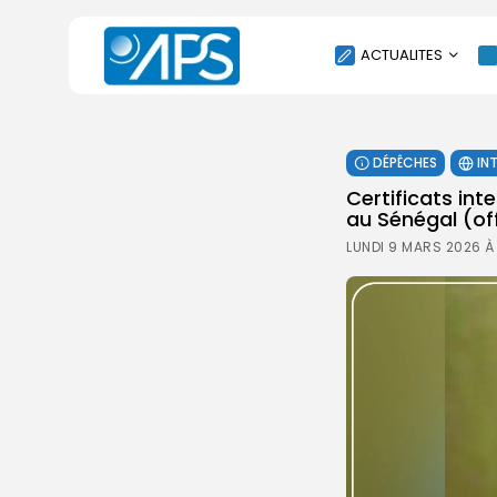
ACTUALITES
POLITIQUE
DÉPÊCHES
IN
SOCIÉTÉ
Certificats int
ÉCONOMIE
au Sénégal (off
CULTURE
LUNDI 9 MARS 2026 À
SPORT
ENVIRONNEMENT
INTERNATIONAL
AGENDA
SANTE