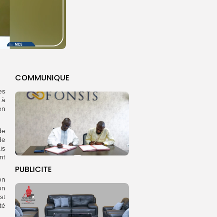
COMMUNIQUE
es
 à
en
de
de
is
nt
PUBLICITE
on
on
st
té