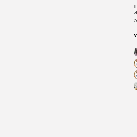
I
o
O
V