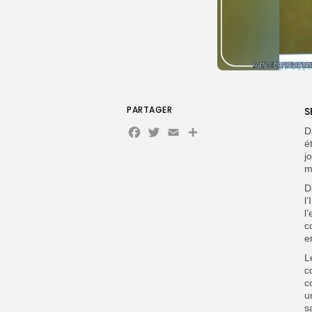
PARTAGER
S
Facebook
Twitter
Email
Partager
D
é
j
m
D
l
l
c
e
L
c
c
u
s