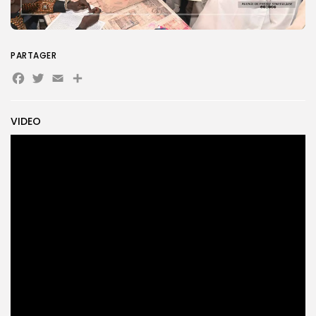
Search
Search
for:
Button
PARTAGER
Facebook
Twitter
Email
Partager
FR
VIDEO