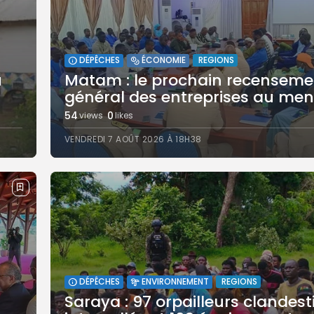
REGIONS
DÉPÊCHES
ÉCONOMIE
u
Matam : le prochain recenseme
général des entreprises au menu
54
0
views
likes
VENDREDI 7 AOÛT 2026 À 18H38
REGIONS
DÉPÊCHES
ENVIRONNEMENT
Saraya : 97 orpailleurs clandest