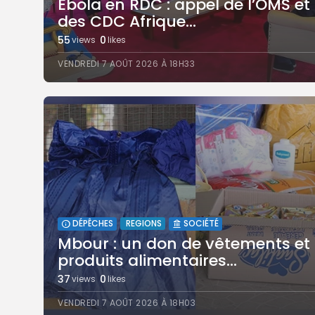
Ebola en RDC : appel de l’OMS et
des CDC Afrique...
55
0
views
likes
VENDREDI 7 AOÛT 2026 À 18H33
REGIONS
DÉPÊCHES
SOCIÉTÉ
Mbour : un don de vêtements et
produits alimentaires...
37
0
views
likes
VENDREDI 7 AOÛT 2026 À 18H03