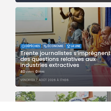
DÉPÊCHES
ÉCONOMIE
LA UNE
Trente journalistes s’imprègnent
des questions relatives aux
industries extractives
40
0
views
likes
VENDREDI 7 AOÛT 2026 À 17H36