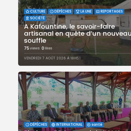
CULTURE
DÉPÊCHES
LA UNE
REPORTAGES
SOCIÉTÉ
A Kafountine, le savoir-faire
artisanal en quête d’un nouvea
souffle
75
0
views
likes
VENDREDI 7 AOÛT 2026 À 18H51
DÉPÊCHES
INTERNATIONAL
santé