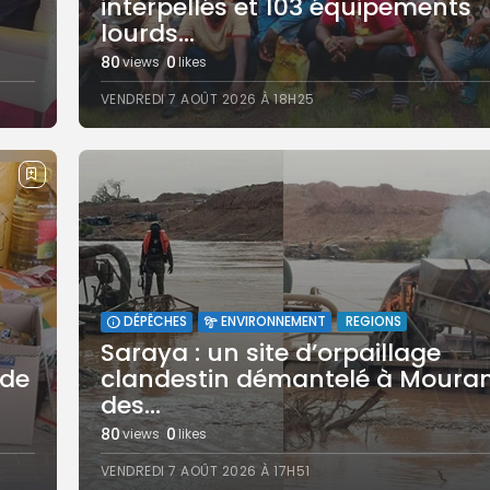
interpellés et 103 équipements
lourds...
80
0
views
likes
VENDREDI 7 AOÛT 2026 À 18H25
REGIONS
DÉPÊCHES
ENVIRONNEMENT
Saraya : un site d’orpaillage
 de
clandestin démantelé à Mouran
des...
80
0
views
likes
VENDREDI 7 AOÛT 2026 À 17H51