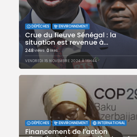
DÉPÊCHES
ENVIRONNEMENT
Crue du fleuve Sénégal : la
situation est revenue à...
248
0
views
likes
VENDREDI 15 NOVEMBRE 2024 À 16H44
DÉPÊCHES
ENVIRONNEMENT
INTERNATIONAL
Financement de l’action