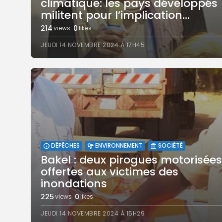
climatique: les pays développés
militent pour l’implication...
214
0
views
likes
JEUDI 14 NOVEMBRE 2024 À 17H45
DÉPÊCHES
ENVIRONNEMENT
SOCIÉTÉ
Bakel : deux pirogues motorisées
offertes aux victimes des
inondations
225
0
views
likes
JEUDI 14 NOVEMBRE 2024 À 15H29