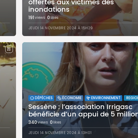
offertes aux victimes des
inondations
191
0
views
likes
JEUDI 14 NOVEMBRE 2024 À 15H29
REGIO
DÉPÊCHES
ÉCONOMIE
ENVIRONNEMENT
Sessène : l’association Irrigasc
bénéficie d’un appui de 5 million
340
0
views
likes
JEUDI 14 NOVEMBRE 2024 À 13H01