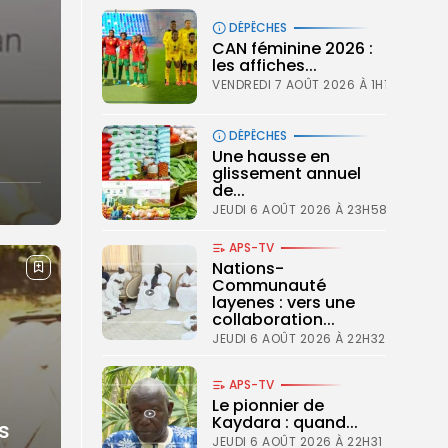
DÉPÊCHES
CAN féminine 2026 :
les affiches...
VENDREDI 7 AOÛT 2026 À 1H16
s
DÉPÊCHES
Une hausse en
glissement annuel
de...
JEUDI 6 AOÛT 2026 À 23H58
APS-TV
Nations-
Communauté
layenes : vers une
collaboration...
JEUDI 6 AOÛT 2026 À 22H32
APS-TV
Le pionnier de
Kaydara : quand...
s
JEUDI 6 AOÛT 2026 À 22H31