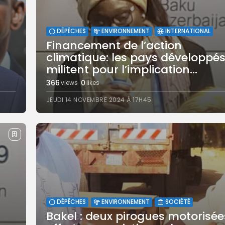
DÉPÊCHES
ENVIRONNEMENT
INTERNATIONAL
Financement de l’action
climatique: les pays développé
militent pour l’implication...
366
0
views
likes
JEUDI 14 NOVEMBRE 2024 À 17H45
DÉPÊCHES
ENVIRONNEMENT
SOCIÉTÉ
Bakel : deux pirogues motorisée