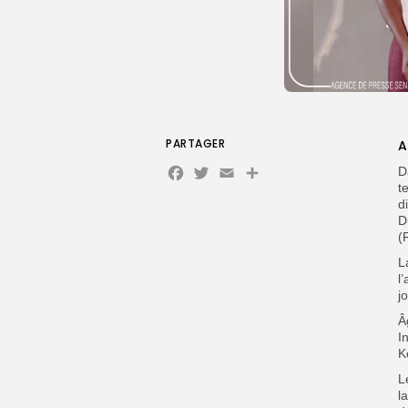
PARTAGER
A
Facebook
Twitter
Email
Partager
D
t
d
D
(
L
l
j
Â
I
K
L
l