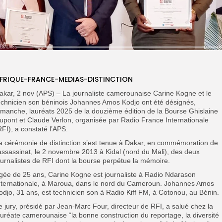
FRIQUE-FRANCE-MEDIAS-DISTINCTION
akar, 2 nov (APS) – La journaliste camerounaise Carine Kogne et le
echnicien son béninois Johannes Amos Kodjo ont été désignés,
imanche, lauréats 2025 de la douzième édition de la Bourse Ghislaine
upont et Claude Verlon, organisée par Radio France Internationale
RFI), a constaté l’APS.
a cérémonie de distinction s’est tenue à Dakar, en commémoration de
’assassinat, le 2 novembre 2013 à Kidal (nord du Mali), des deux
ournalistes de RFI dont la bourse perpétue la mémoire.
gée de 25 ans, Carine Kogne est journaliste à Radio Ndarason
nternationale, à Maroua, dans le nord du Cameroun. Johannes Amos
odjo, 31 ans, est technicien son à Radio Kiff FM, à Cotonou, au Bénin.
e jury, présidé par Jean-Marc Four, directeur de RFI, a salué chez la
auréate camerounaise “la bonne construction du reportage, la diversité