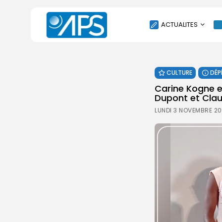
ACTUALITES
POLITIQUE
CULTURE
DÉP
SOCIÉTÉ
Carine Kogne e
ÉCONOMIE
Dupont et Clau
CULTURE
LUNDI 3 NOVEMBRE 20
SPORT
ENVIRONNEMENT
INTERNATIONAL
AGENDA
SANTE