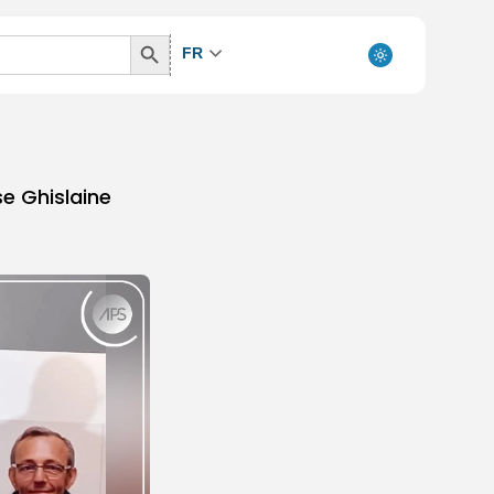
Search
FR
Button
e Ghislaine