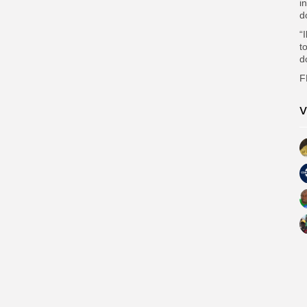
i
d
“
t
d
F
V