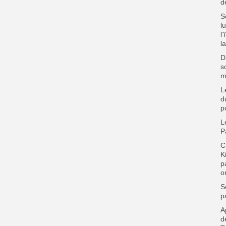
d
S
l
l
l
D
s
m
L
d
p
L
P
C
K
p
o
S
p
A
d