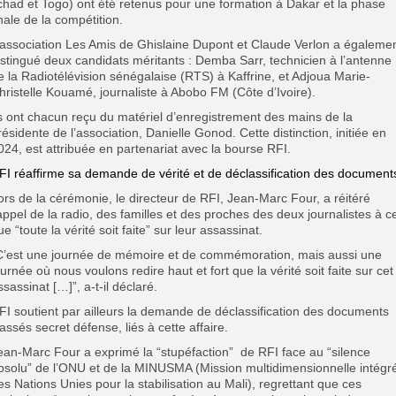
chad et Togo) ont été retenus pour une formation à Dakar et la phase
inale de la compétition.
’association Les Amis de Ghislaine Dupont et Claude Verlon a égaleme
istingué deux candidats méritants : Demba Sarr, technicien à l’antenne
e la Radiotélévision sénégalaise (RTS) à Kaffrine, et Adjoua Marie-
hristelle Kouamé, journaliste à Abobo FM (Côte d’Ivoire).
ls ont chacun reçu du matériel d’enregistrement des mains de la
résidente de l’association, Danielle Gonod. Cette distinction, initiée en
024, est attribuée en partenariat avec la bourse RFI.
FI réaffirme sa demande de vérité et de déclassification des document
ors de la cérémonie, le directeur de RFI, Jean-Marc Four, a réitéré
’appel de la radio, des familles et des proches des deux journalistes à c
ue “toute la vérité soit faite” sur leur assassinat.
C’est une journée de mémoire et de commémoration, mais aussi une
ournée où nous voulons redire haut et fort que la vérité soit faite sur cet
ssassinat […]”, a-t-il déclaré.
FI soutient par ailleurs la demande de déclassification des documents
lassés secret défense, liés à cette affaire.
ean-Marc Four a exprimé la “stupéfaction” de RFI face au “silence
bsolu” de l’ONU et de la MINUSMA (Mission multidimensionnelle intégr
es Nations Unies pour la stabilisation au Mali), regrettant que ces