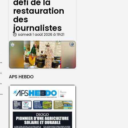
défi de la
restauration
des
journalistes
samedi 1 août 2026 à 11h21
dans les coulisses de la restauration de la presse...
 la CEDEAO adopte son plan d’actions stratégiques...
APS HEBDO
ba : La CSU au plus près des pèlerins
Magal 2026 : près de 20 000 pèlerins transportés vers Touba en...