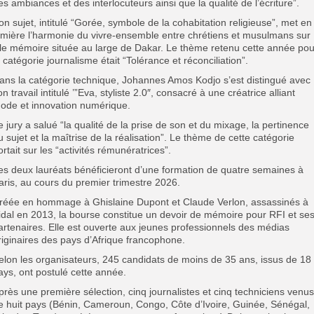
es ambiances et des interlocuteurs ainsi que la qualité de l’écriture”.
on sujet, intitulé “Gorée, symbole de la cohabitation religieuse”, met en
umière l’harmonie du vivre-ensemble entre chrétiens et musulmans sur
’île mémoire située au large de Dakar. Le thème retenu cette année pou
a catégorie journalisme était “Tolérance et réconciliation”.
ans la catégorie technique, Johannes Amos Kodjo s’est distingué avec
on travail intitulé ’”Eva, styliste 2.0″, consacré à une créatrice alliant
ode et innovation numérique.
e jury a salué “la qualité de la prise de son et du mixage, la pertinence
u sujet et la maîtrise de la réalisation”. Le thème de cette catégorie
ortait sur les “activités rémunératrices”.
es deux lauréats bénéficieront d’une formation de quatre semaines à
aris, au cours du premier trimestre 2026.
réée en hommage à Ghislaine Dupont et Claude Verlon, assassinés à
idal en 2013, la bourse constitue un devoir de mémoire pour RFI et se
artenaires. Elle est ouverte aux jeunes professionnels des médias
riginaires des pays d’Afrique francophone.
elon les organisateurs, 245 candidats de moins de 35 ans, issus de 18
ays, ont postulé cette année.
près une première sélection, cinq journalistes et cinq techniciens venus
e huit pays (Bénin, Cameroun, Congo, Côte d’Ivoire, Guinée, Sénégal,