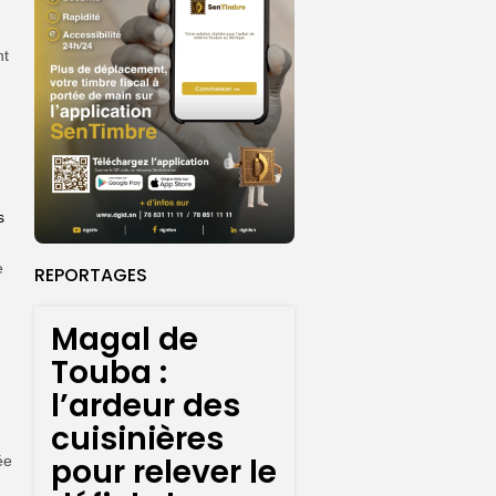
nt
s
e
REPORTAGES
Magal de
Touba :
l’ardeur des
cuisinières
pour relever le
ée