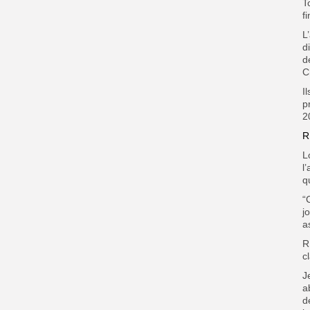
T
f
L
d
d
C
I
p
2
R
L
l
q
“
j
a
R
c
J
a
d