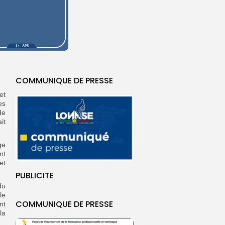
COMMUNIQUE DE PRESSE
et
es
de
it
ge
nt
et
PUBLICITE
du
le
COMMUNIQUE DE PRESSE
nt
la