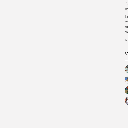
‘
é
L
c
a
d
N
V