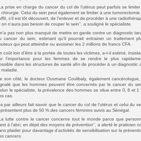
’La prise en charge du cancer du col de l’utérus peut parfois se limiter
a chirurgie. Celui du sein peut également se limiter à une tumorectomie. 
uffit, s’il est tôt découvert, de l’enlever et de procéder à une radiothérap
t on n’aura pas besoin de couper le sein’’, a souligné le spécialiste.
l n’a pas non plus manqué de mettre en garde contre un diagnostic tard
u cancer du sein, estimant qu’il pourrait entrainer un traitement pl
outeux qui peut atteindre ou avoisiner les 2 millions de francs CFA.
n coût loin d’être à la portée de toutes les victimes, a-t-il estimé, insista
ur l’importance pour les femmes de se rendre le plus rapideme
ossible dans les structures de santé afin de procéder à un diagnostic 
a maladie.
e son côté, le docteur Ousmane Coulibaly, également cancérologue,
ignalé que les hommes peuvent être concernés par le cancer du sei
elon le spécialiste, la prévalence des hommes se situe entre 0, 8 et 1
es cas.
l a par ailleurs fait savoir que le cancer du col de l’utérus et celui du se
eprésentent plus de 50 % des cancers féminins suivis au Sénégal.
’La lutte contre le cancer concerne tout le monde parce que person
’est à l’abri, en dépit des moyens de prévention’’, a alerté le praticien n
ans plaider pour davantage d’activités de sensibilisation sur la préventi
es cancers.