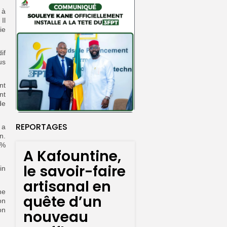
 à
Il
ie
if
us
nt
nt
de
REPORTAGES
 a
n.
 %
A Kafountine,
le savoir-faire
in
artisanal en
ne
quête d’un
on
on
nouveau