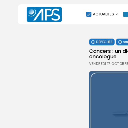
ACTUALITES
POLITIQUE
DÉPÊCHES
sa
SOCIÉTÉ
Cancers : un di
ÉCONOMIE
oncologue
CULTURE
VENDREDI 17 OCTOBRE
SPORT
ENVIRONNEMENT
INTERNATIONAL
AGENDA
SANTE