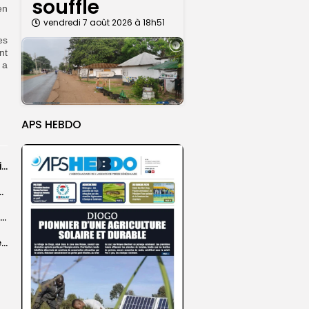
souffle
en
vendredi 7 août 2026 à 18h51
es
nt
 a
APS HEBDO
CAN féminine 2026 : le Maroc et l’Algérie qualifiés pour les demi-finales
iste Ousmane Ndiaye plaide pour des voies...
‎Afrobasket masculin U18 : le Sénégal domine la Tunisie (55-34) et se...
Sédhiou : du matériel médical d’une valeur de 15 millions de FCFA...