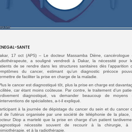
ENEGAL-SANTE
akar, 17 oct (APS) – Le docteur Massamba Diène, cancérologue 
adiothérapeute, a souligné vendredi à Dakar, la nécessité pour l
atients de se rendre dans les structures sanitaires dès l’apparition 
ymptômes du cancer, estimant qu’un diagnostic précoce pouva
ermettre de faciliter la prise en charge de la maladie.
’Plus le cancer est diagnostiqué tôt, plus la prise en charge est davanta
acilitée, car étant moins coûteuse. Par contre, le traitement d’un patie
ardivement diagnostiqué, va demander beaucoup de moyens 
’interventions de spécialistes, a-t-il expliqué.
articipant à la journée de dépistage du cancer du sein et du cancer 
ol de l’utérus organisée par une société de téléphonie de la place, 
octeur Diop a martelé que la prise en charge d’un patient tardiveme
iagnostiqué nécessite souvent de recourir à la chirurgie, à 
himiothérapie, et à la radiothérapie.