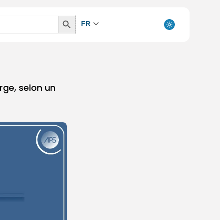
Search
FR
Button
rge, selon un