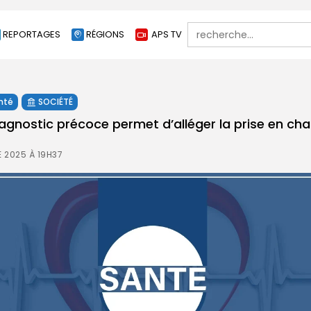
Search
REPORTAGES
RÉGIONS
APS TV
for:
nté
SOCIÉTÉ
agnostic précoce permet d’alléger la prise en cha
 2025 À 19H37