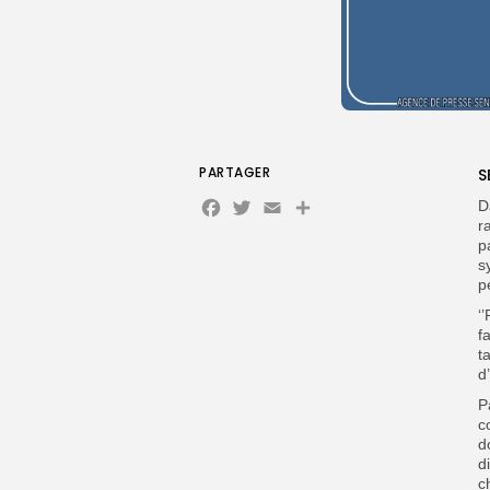
PARTAGER
S
Facebook
Twitter
Email
D
r
p
s
p
‘
f
t
d
P
c
d
d
c