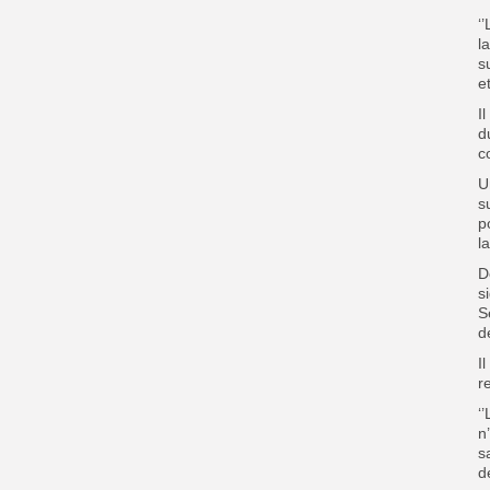
‘
l
s
e
I
d
c
U
s
p
l
D
s
S
d
I
r
‘
n
s
d