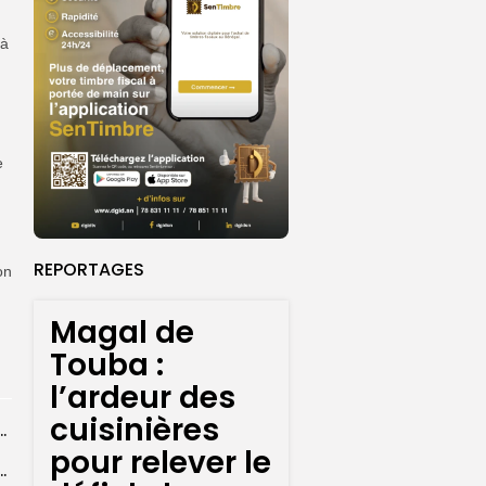
 à
e
REPORTAGES
on
Magal de
Touba :
l’ardeur des
cuisinières
 la CEDEAO adopte son plan d’actions stratégiques...
pour relever le
ba : La CSU au plus près des pèlerins