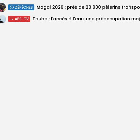
DÉPÊCHES
Touba :
APS-TV