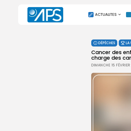
ACTUALITES
POLITIQUE
DÉPÊCHES
LA
SOCIÉTÉ
Cancer des enf
ÉCONOMIE
charge des can
CULTURE
DIMANCHE 15 FÉVRIER
SPORT
ENVIRONNEMENT
INTERNATIONAL
AGENDA
SANTE