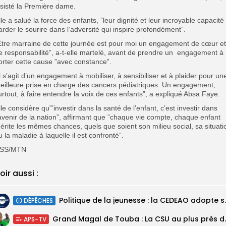
nsisté la Première dame.
lle a salué la force des enfants, ”leur dignité et leur incroyable capacité
arder le sourire dans l’adversité qui inspire profondément”.
Être marraine de cette journée est pour moi un engagement de cœur et
e responsabilité”, a-t-elle martelé, avant de prendre un engagement à
orter cette cause ”avec constance”.
Il s’agit d’un engagement à mobiliser, à sensibiliser et à plaider pour un
eilleure prise en charge des cancers pédiatriques. Un engagement,
urtout, à faire entendre la voix de ces enfants”, a expliqué Absa Faye.
lle considère qu”’investir dans la santé de l’enfant, c’est investir dans
’avenir de la nation”, affirmant que ”chaque vie compte, chaque enfant
érite les mêmes chances, quels que soient son milieu social, sa situati
u la maladie à laquelle il est confronté”.
SS/MTN
oir aussi :
Politique de la jeunesse :
DÉPÊCHES
Grand Magal de Tou
APS-TV