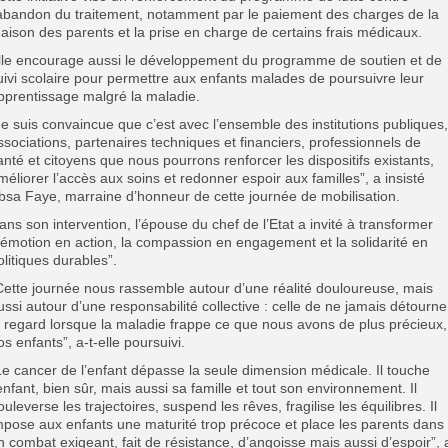
’abandon du traitement, notamment par le paiement des charges de la
aison des parents et la prise en charge de certains frais médicaux.
lle encourage aussi le développement du programme de soutien et de
uivi scolaire pour permettre aux enfants malades de poursuivre leur
pprentissage malgré la maladie.
Je suis convaincue que c’est avec l’ensemble des institutions publiques,
ssociations, partenaires techniques et financiers, professionnels de
anté et citoyens que nous pourrons renforcer les dispositifs existants,
méliorer l’accès aux soins et redonner espoir aux familles”, a insisté
bsa Faye, marraine d’honneur de cette journée de mobilisation.
ans son intervention, l’épouse du chef de l’Etat a invité à transformer
l’émotion en action, la compassion en engagement et la solidarité en
olitiques durables”.
Cette journée nous rassemble autour d’une réalité douloureuse, mais
ussi autour d’une responsabilité collective : celle de ne jamais détourne
e regard lorsque la maladie frappe ce que nous avons de plus précieux,
os enfants”, a-t-elle poursuivi.
Le cancer de l’enfant dépasse la seule dimension médicale. Il touche
’enfant, bien sûr, mais aussi sa famille et tout son environnement. Il
ouleverse les trajectoires, suspend les rêves, fragilise les équilibres. Il
mpose aux enfants une maturité trop précoce et place les parents dans
n combat exigeant, fait de résistance, d’angoisse mais aussi d’espoir”, 