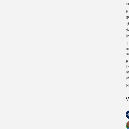
i
E
g
“
d
p
”
m
s
E
l
m
o
N
V