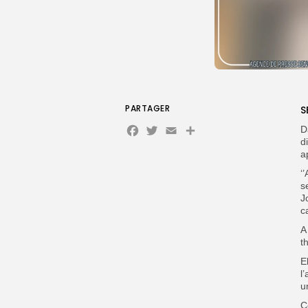
PARTAGER
S
Facebook
Twitter
Email
Partager
D
d
a
‘
s
J
c
A
t
E
l
u
C