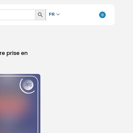
Search
FR
Button
re prise en