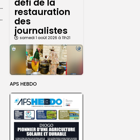
défi de la
Magal 2026 : près de 20 000 pèlerins transportés vers Touba en...
restauration
des
 l’accès à l’eau, une préoccupation majeure avant le Grand Magal
journalistes
samedi 1 août 2026 à 11h21
APS HEBDO