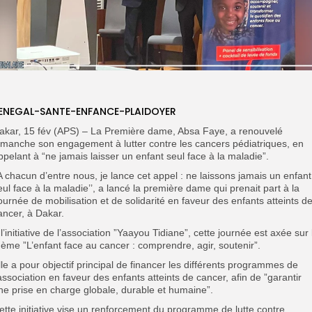
ENEGAL-SANTE-ENFANCE-PLAIDOYER
akar, 15 fév (APS) – La Première dame, Absa Faye, a renouvelé
imanche son engagement à lutter contre les cancers pédiatriques, en
ppelant à “ne jamais laisser un enfant seul face à la maladie”.
’A chacun d’entre nous, je lance cet appel : ne laissons jamais un enfant
eul face à la maladie’’, a lancé la première dame qui prenait part à la
ournée de mobilisation et de solidarité en faveur des enfants atteints d
ancer, à Dakar.
 l’initiative de l’association ”Yaayou Tidiane”, cette journée est axée sur 
hème ”L’enfant face au cancer : comprendre, agir, soutenir”.
lle a pour objectif principal de financer les différents programmes de
’association en faveur des enfants atteints de cancer, afin de ”garantir
ne prise en charge globale, durable et humaine”.
ette initiative vise un renforcement du programme de lutte contre