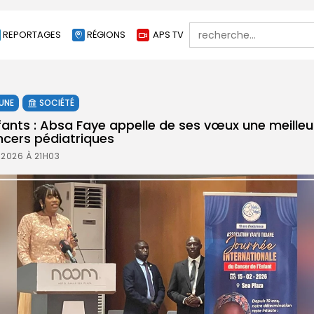
Search
REPORTAGES
RÉGIONS
APS TV
for:
 UNE
SOCIÉTÉ
ants : Absa Faye appelle de ses vœux une meilleu
cers pédiatriques
 2026 À 21H03