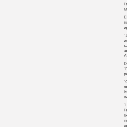
l
M
E
s
a
”
a
s
a
A
D
“
p
”
a
l
n
“
l
b
i
u