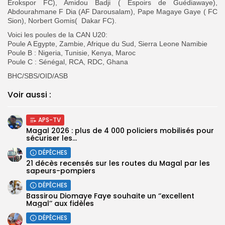
Erokspor FC), Amidou Badji ( Espoirs de Guédiawaye),
Abdourahmane F Dia (AF Darousalam), Pape Magaye Gaye ( FC
Sion), Norbert Gomis( Dakar FC).
Voici les poules de la CAN U20:
Poule A Egypte, Zambie, Afrique du Sud, Sierra Leone Namibie
Poule B : Nigeria, Tunisie, Kenya, Maroc
Poule C : Sénégal, RCA, RDC, Ghana
BHC/SBS/OID/ASB
Voir aussi :
APS-TV
Magal 2026 : plus de 4 000 policiers mobilisés pour
sécuriser les...
DÉPÊCHES
21 décès recensés sur les routes du Magal par les
sapeurs-pompiers
DÉPÊCHES
Bassirou Diomaye Faye souhaite un ‘’excellent
Magal’’ aux fidèles
DÉPÊCHES