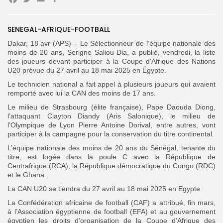
Facebook
Twitter
Email
Partager
SENEGAL-AFRIQUE-FOOTBALL
Search
Search
for:
Button
Dakar, 18 avr (APS) – Le Sélectionneur de l’équipe nationale des
moins de 20 ans, Serigne Saliou Dia, a publié, vendredi, la liste
FR
des joueurs devant participer à la Coupe d’Afrique des Nations
U20 prévue du 27 avril au 18 mai 2025 en Égypte.
Le technicien national a fait appel à plusieurs joueurs qui avaient
remporté avec lui la CAN des moins de 17 ans.
Le milieu de Strasbourg (élite française), Pape Daouda Diong,
l’attaquant Clayton Diandy (Aris Salonique), le milieu de
l’Olympique de Lyon Pierre Antoine Dorival, entre autres, vont
participer à la campagne pour la conservation du titre continental.
L’équipe nationale des moins de 20 ans du Sénégal, tenante du
titre, est logée dans la poule C avec la République de
Centrafrique (RCA), la République démocratique du Congo (RDC)
et le Ghana.
La CAN U20 se tiendra du 27 avril au 18 mai 2025 en Egypte.
La Confédération africaine de football (CAF) a attribué, fin mars,
à l’Association égyptienne de football (EFA) et au gouvernement
égyptien les droits d’organisation de la Coupe d’Afrique des