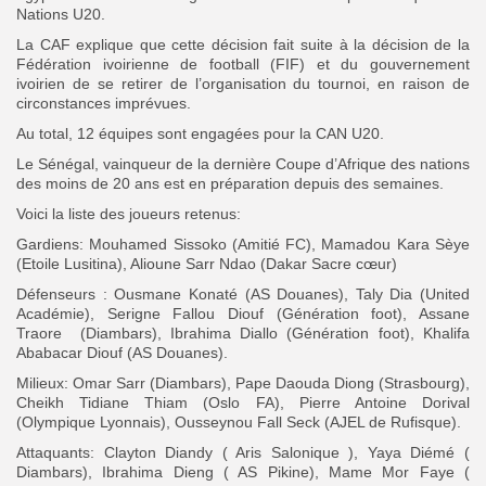
Nations U20.
La CAF explique que cette décision fait suite à la décision de la
Fédération ivoirienne de football (FIF) et du gouvernement
ivoirien de se retirer de l’organisation du tournoi, en raison de
circonstances imprévues.
Au total, 12 équipes sont engagées pour la CAN U20.
Le Sénégal, vainqueur de la dernière Coupe d’Afrique des nations
des moins de 20 ans est en préparation depuis des semaines.
Voici la liste des joueurs retenus:
Gardiens: Mouhamed Sissoko (Amitié FC), Mamadou Kara Sèye
(Etoile Lusitina), Alioune Sarr Ndao (Dakar Sacre cœur)
Défenseurs : Ousmane Konaté (AS Douanes), Taly Dia (United
Académie), Serigne Fallou Diouf (Génération foot), Assane
Traore (Diambars), Ibrahima Diallo (Génération foot), Khalifa
Ababacar Diouf (AS Douanes).
Milieux: Omar Sarr (Diambars), Pape Daouda Diong (Strasbourg),
Cheikh Tidiane Thiam (Oslo FA), Pierre Antoine Dorival
(Olympique Lyonnais), Ousseynou Fall Seck (AJEL de Rufisque).
Attaquants: Clayton Diandy ( Aris Salonique ), Yaya Diémé (
Diambars), Ibrahima Dieng ( AS Pikine), Mame Mor Faye (