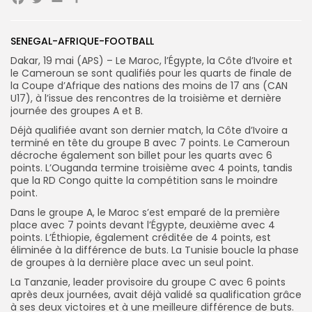
Facebook
Twitter
Email
Partager
SENEGAL-AFRIQUE-FOOTBALL
Search
Search
for:
Button
Dakar, 19 mai (APS) – Le Maroc, l’Égypte, la Côte d’Ivoire et
le Cameroun se sont qualifiés pour les quarts de finale de
la Coupe d’Afrique des nations des moins de 17 ans (CAN
FR
U17), à l’issue des rencontres de la troisième et dernière
journée des groupes A et B.
Déjà qualifiée avant son dernier match, la Côte d’Ivoire a
terminé en tête du groupe B avec 7 points. Le Cameroun
décroche également son billet pour les quarts avec 6
points. L’Ouganda termine troisième avec 4 points, tandis
que la RD Congo quitte la compétition sans le moindre
point.
Dans le groupe A, le Maroc s’est emparé de la première
place avec 7 points devant l’Égypte, deuxième avec 4
points. L’Éthiopie, également créditée de 4 points, est
éliminée à la différence de buts. La Tunisie boucle la phase
de groupes à la dernière place avec un seul point.
La Tanzanie, leader provisoire du groupe C avec 6 points
après deux journées, avait déjà validé sa qualification grâce
à ses deux victoires et à une meilleure différence de buts.