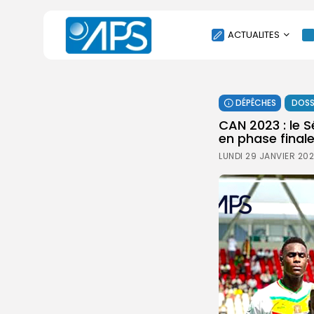
ACTUALITES
POLITIQUE
DÉPÊCHES
DOSS
SOCIÉTÉ
CAN 2023 : le S
ÉCONOMIE
en phase final
CULTURE
LUNDI 29 JANVIER 20
SPORT
ENVIRONNEMENT
INTERNATIONAL
AGENDA
SANTE