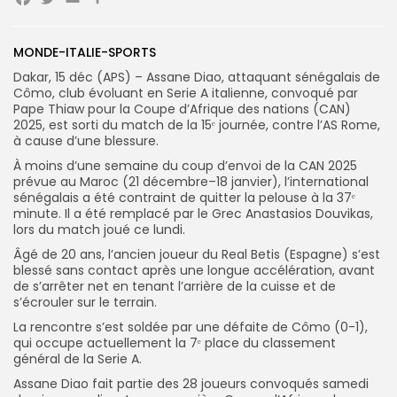
Facebook
Twitter
Email
Partager
Search
Search
for:
Button
MONDE-ITALIE-SPORTS
Dakar, 15 déc (APS) – Assane Diao, attaquant sénégalais de
FR
Cômo, club évoluant en Serie A italienne, convoqué par
Pape Thiaw pour la Coupe d’Afrique des nations (CAN)
2025, est sorti du match de la 15ᵉ journée, contre l’AS Rome,
à cause d’une blessure.
À moins d’une semaine du coup d’envoi de la CAN 2025
prévue au Maroc (21 décembre–18 janvier), l’international
sénégalais a été contraint de quitter la pelouse à la 37ᵉ
minute. Il a été remplacé par le Grec Anastasios Douvikas,
lors du match joué ce lundi.
Âgé de 20 ans, l’ancien joueur du Real Betis (Espagne) s’est
blessé sans contact après une longue accélération, avant
de s’arrêter net en tenant l’arrière de la cuisse et de
s’écrouler sur le terrain.
La rencontre s’est soldée par une défaite de Cômo (0-1),
qui occupe actuellement la 7ᵉ place du classement
général de la Serie A.
Assane Diao fait partie des 28 joueurs convoqués samedi