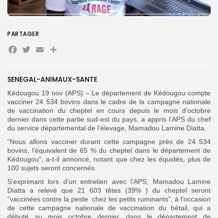
Search
Search
PARTAGER
for:
Button
Facebook
Twitter
Email
Partager
FR
SENEGAL-ANIMAUX-SANTE
Kédougou 19 nov (APS) – Le département de Kédougou compte
vacciner 24 534 bovins dans le cadre de la campagne nationale
de vaccination du cheptel en cours depuis le mois d’octobre
dernier dans cette partie sud-est du pays, a appris l’APS du chef
du service départemental de l’élevage, Mamadou Lamine Diatta.
“Nous allons vacciner durant cette campagne près de 24 534
bovins, l’équivalent de 65 % du cheptel dans le département de
Kédougou”, a-t-il annoncé, notant que chez les équidés, plus de
100 sujets seront concernés.
S’exprimant lors d’un entretien avec l’APS, Mamadou Lamine
Diatta a relevé que 21 603 têtes (39% ) du cheptel seront
”vaccinées contre la peste chez les petits ruminants”, à l’occasion
de cette campagne nationale de vaccination du bétail, qui a
débuté au mois octobre dernier, dans le département de