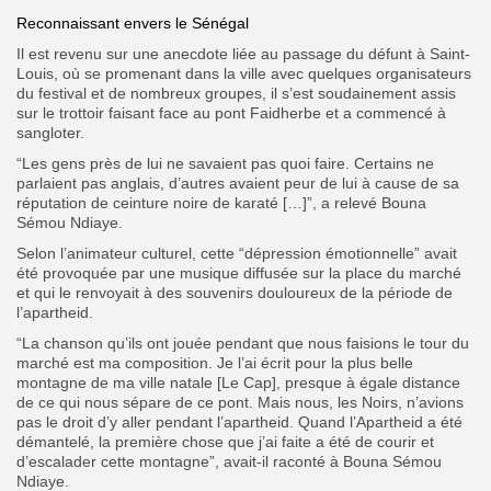
Reconnaissant envers le Sénégal
Il est revenu sur une anecdote liée au passage du défunt à Saint-
Louis, où se promenant dans la ville avec quelques organisateurs
du festival et de nombreux groupes, il s’est soudainement assis
sur le trottoir faisant face au pont Faidherbe et a commencé à
sangloter.
“Les gens près de lui ne savaient pas quoi faire. Certains ne
parlaient pas anglais, d’autres avaient peur de lui à cause de sa
réputation de ceinture noire de karaté […]”, a relevé Bouna
Sémou Ndiaye.
Selon l’animateur culturel, cette “dépression émotionnelle” avait
été provoquée par une musique diffusée sur la place du marché
et qui le renvoyait à des souvenirs douloureux de la période de
l’apartheid.
“La chanson qu’ils ont jouée pendant que nous faisions le tour du
marché est ma composition. Je l’ai écrit pour la plus belle
montagne de ma ville natale [Le Cap], presque à égale distance
de ce qui nous sépare de ce pont. Mais nous, les Noirs, n’avions
pas le droit d’y aller pendant l’apartheid. Quand l’Apartheid a été
démantelé, la première chose que j’ai faite a été de courir et
d’escalader cette montagne”, avait-il raconté à Bouna Sémou
Ndiaye.