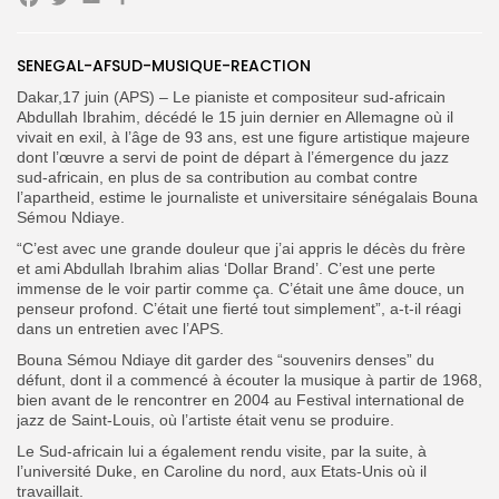
Facebook
Twitter
Email
Partager
SENEGAL-AFSUD-MUSIQUE-REACTION
Dakar,17 juin (APS) – Le pianiste et compositeur sud-africain
Abdullah Ibrahim, décédé le 15 juin dernier en Allemagne où il
Search
Search
for:
vivait en exil, à l’âge de 93 ans, est une figure artistique majeure
Button
dont l’œuvre a servi de point de départ à l’émergence du jazz
sud-africain, en plus de sa contribution au combat contre
FR
l’apartheid, estime le journaliste et universitaire sénégalais Bouna
Sémou Ndiaye.
“C’est avec une grande douleur que j’ai appris le décès du frère
et ami Abdullah Ibrahim alias ‘Dollar Brand’. C’est une perte
immense de le voir partir comme ça. C’était une âme douce, un
penseur profond. C’était une fierté tout simplement”, a-t-il réagi
dans un entretien avec l’APS.
Bouna Sémou Ndiaye dit garder des “souvenirs denses” du
défunt, dont il a commencé à écouter la musique à partir de 1968,
bien avant de le rencontrer en 2004 au Festival international de
jazz de Saint-Louis, où l’artiste était venu se produire.
Le Sud-africain lui a également rendu visite, par la suite, à
l’université Duke, en Caroline du nord, aux Etats-Unis où il
travaillait.