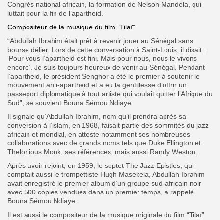
Congrès national africain, la formation de Nelson Mandela, qui
luttait pour la fin de l’apartheid.
Compositeur de la musique du film ”Tilaï”
“Abdullah Ibrahim était prêt à revenir jouer au Sénégal sans
bourse délier. Lors de cette conversation à Saint-Louis, il disait :
‘Pour vous l’apartheid est fini. Mais pour nous, nous le vivons
encore’. Je suis toujours heureux de venir au Sénégal. Pendant
l’apartheid, le président Senghor a été le premier à soutenir le
mouvement anti-apartheid et a eu la gentillesse d’offrir un
passeport diplomatique à tout artiste qui voulait quitter l’Afrique du
Sud”, se souvient Bouna Sémou Ndiaye.
Il signale qu’Abdullah Ibrahim, nom qu’il prendra après sa
conversion à l’islam, en 1968, faisait partie des sommités du jazz
africain et mondial, en atteste notamment ses nombreuses
collaborations avec de grands noms tels que Duke Ellington et
Thelonious Monk, ses références, mais aussi Randy Weston.
Après avoir rejoint, en 1959, le septet The Jazz Epistles, qui
comptait aussi le trompettiste Hugh Masekela, Abdullah Ibrahim
avait enregistré le premier album d’un groupe sud-africain noir
avec 500 copies vendues dans un premier temps, a rappelé
Bouna Sémou Ndiaye.
Il est aussi le compositeur de la musique originale du film “Tilaï”