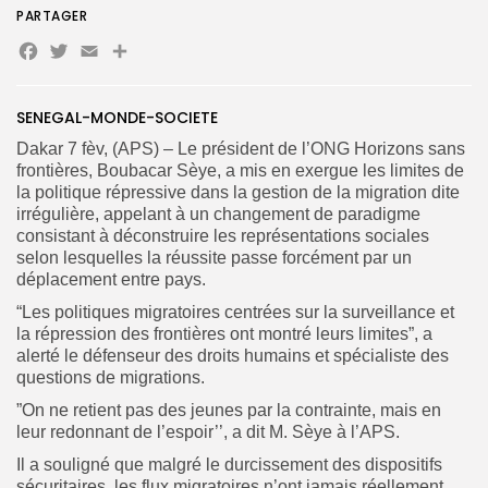
PARTAGER
Facebook
Twitter
Email
Partager
Search
Search
SENEGAL-MONDE-SOCIETE
for:
Button
Dakar 7 fèv, (APS) – Le président de l’ONG Horizons sans
FR
frontières, Boubacar Sèye, a mis en exergue les limites de
la politique répressive dans la gestion de la migration dite
irrégulière, appelant à un changement de paradigme
consistant à déconstruire les représentations sociales
selon lesquelles la réussite passe forcément par un
déplacement entre pays.
“Les politiques migratoires centrées sur la surveillance et
la répression des frontières ont montré leurs limites”, a
alerté le défenseur des droits humains et spécialiste des
questions de migrations.
”On ne retient pas des jeunes par la contrainte, mais en
leur redonnant de l’espoir’’, a dit M. Sèye à l’APS.
Il a souligné que malgré le durcissement des dispositifs
sécuritaires, les flux migratoires n’ont jamais réellement