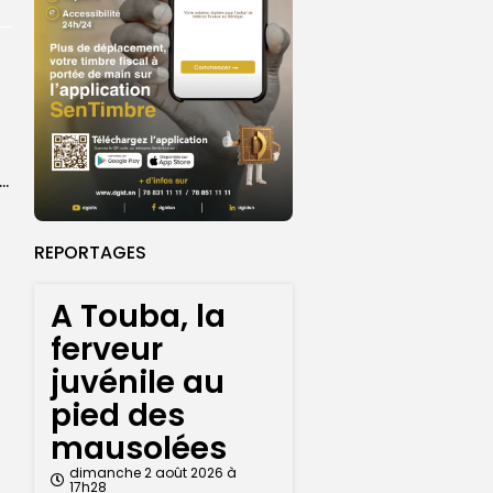
ket U18 : les sélections masculine et féminine du Sénégal fixées sur...
REPORTAGES
A Touba, la
ferveur
juvénile au
pied des
mausolées
dimanche 2 août 2026 à
17h28