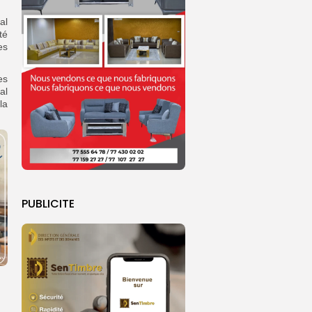
al
té
es
es
al
la
PUBLICITE