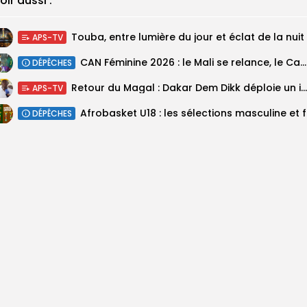
oir aussi :
Touba, entre lumière du jour et éclat de la nuit
APS-TV
‎CAN Féminine 2026 : le Mali se relance, le Cameroun domine le...
DÉPÊCHES
Retour du Magal : Dakar Dem Dikk déploie un important dispositif pour...
APS-TV
‎Afrobas
DÉPÊCHES