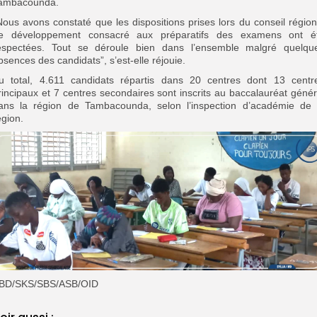
ambacounda.
Nous avons constaté que les dispositions prises lors du conseil région
e développement consacré aux préparatifs des examens ont é
espectées. Tout se déroule bien dans l’ensemble malgré quelqu
bsences des candidats”, s’est-elle réjouie.
u total, 4.611 candidats répartis dans 20 centres dont 13 centr
rincipaux et 7 centres secondaires sont inscrits au baccalauréat génér
ans la région de Tambacounda, selon l’inspection d’académie de 
égion.
BD/SKS/SBS/ASB/OID