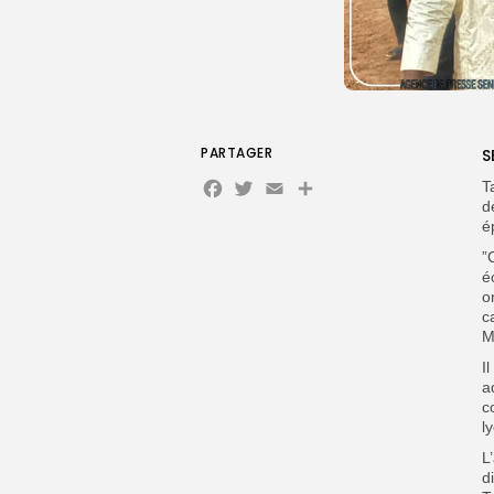
PARTAGER
S
Facebook
Twitter
Email
T
d
é
”
é
o
c
M
I
a
c
l
L
d