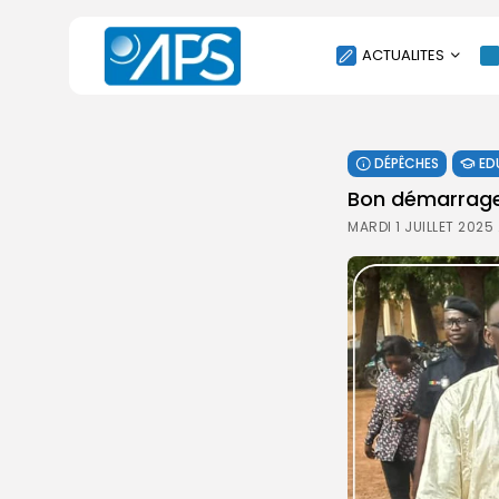
ACTUALITES
POLITIQUE
DÉPÊCHES
ED
SOCIÉTÉ
Bon démarrage
ÉCONOMIE
MARDI 1 JUILLET 2025
CULTURE
SPORT
ENVIRONNEMENT
INTERNATIONAL
AGENDA
SANTE