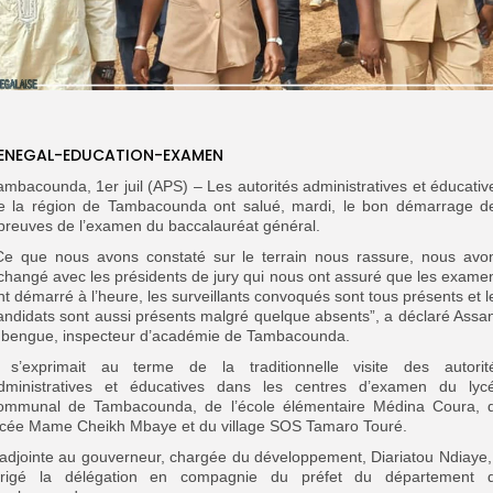
ENEGAL-EDUCATION-EXAMEN
ambacounda, 1er juil (APS) – Les autorités administratives et éducativ
e la région de Tambacounda ont salué, mardi, le bon démarrage d
preuves de l’examen du baccalauréat général.
Ce que nous avons constaté sur le terrain nous rassure, nous avo
changé avec les présidents de jury qui nous ont assuré que les exame
nt démarré à l’heure, les surveillants convoqués sont tous présents et l
andidats sont aussi présents malgré quelque absents”, a déclaré Assa
bengue, inspecteur d’académie de Tambacounda.
l s’exprimait au terme de la traditionnelle visite des autorit
dministratives et éducatives dans les centres d’examen du lyc
ommunal de Tambacounda, de l’école élémentaire Médina Coura, 
ycée Mame Cheikh Mbaye et du village SOS Tamaro Touré.
’adjointe au gouverneur, chargée du développement, Diariatou Ndiaye,
irigé la délégation en compagnie du préfet du département 