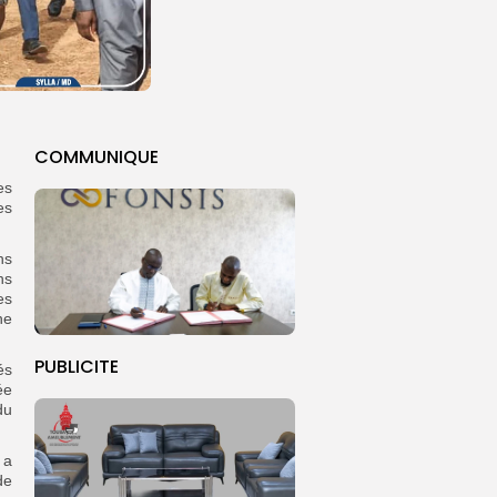
COMMUNIQUE
es
es
ns
ns
es
ne
PUBLICITE
és
ée
du
 a
de