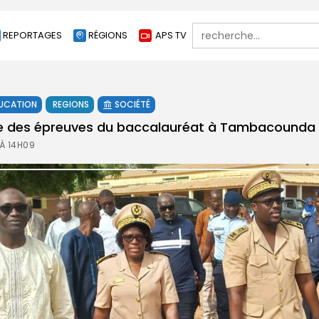
Search
REPORTAGES
RÉGIONS
APS TV
for:
UCATION
REGIONS
SOCIÉTÉ
 des épreuves du baccalauréat à Tambacounda
 À 14H09