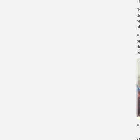
T
”
d
r
a
A
p
d
r
A