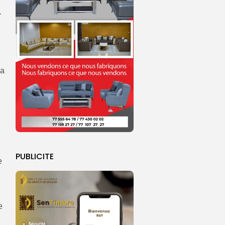
r
,
la
PUBLICITE
e
e