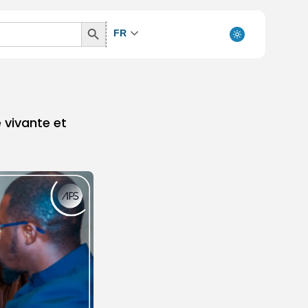
Search
FR
Button
 vivante et