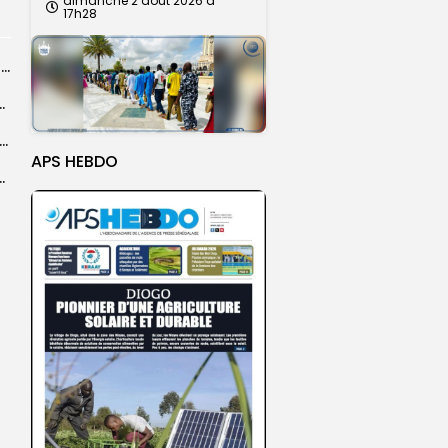
dimanche 2 août 2026 à
17h28
‎Mondial minifootball 2027 : cinq sélections africaines déjà qualifiées, trois billets encore...
a paix et à la préservation de...
| CÉRÉMONIE OFFICIELLE DU GRAND MAGAL DE TOUBA 2026
APS HEBDO
 mandat sous le sceau de l’excellence,...