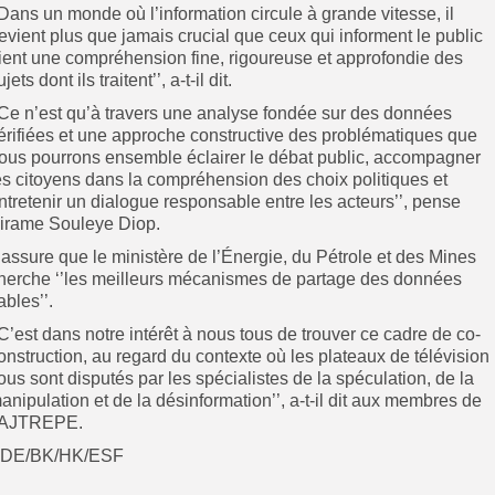
’Dans un monde où l’information circule à grande vitesse, il
evient plus que jamais crucial que ceux qui informent le public
ient une compréhension fine, rigoureuse et approfondie des
ujets dont ils traitent’’, a-t-il dit.
’Ce n’est qu’à travers une analyse fondée sur des données
érifiées et une approche constructive des problématiques que
ous pourrons ensemble éclairer le débat public, accompagner
es citoyens dans la compréhension des choix politiques et
ntretenir un dialogue responsable entre les acteurs’’, pense
irame Souleye Diop.
l assure que le ministère de l’Énergie, du Pétrole et des Mines
herche ‘’les meilleurs mécanismes de partage des données
iables’’.
’C’est dans notre intérêt à nous tous de trouver ce cadre de co-
onstruction, au regard du contexte où les plateaux de télévision
ous sont disputés par les spécialistes de la spéculation, de la
anipulation et de la désinformation’’, a-t-il dit aux membres de
’AJTREPE.
DE/BK/HK/ESF