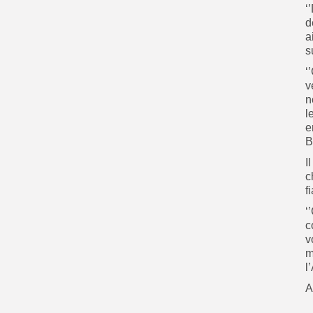
‘
d
a
s
‘
v
n
l
e
B
I
c
f
‘
c
v
m
l
A