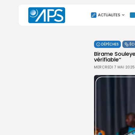
ACTUALITES
POLITIQUE
DÉPÊCHES
ÉC
SOCIÉTÉ
Birame Souleye 
ÉCONOMIE
vérifiable’’
CULTURE
MERCREDI 7 MAI 2025
SPORT
ENVIRONNEMENT
INTERNATIONAL
AGENDA
SANTE