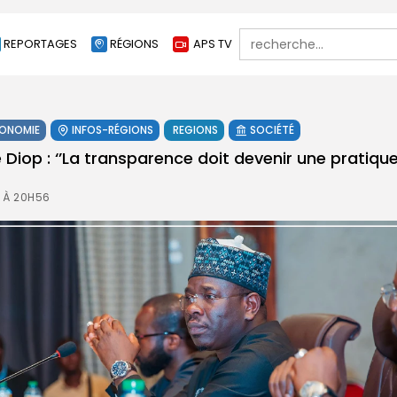
Search
REPORTAGES
RÉGIONS
APS TV
for:
ONOMIE
INFOS-RÉGIONS
REGIONS
SOCIÉTÉ
Diop : ‘’La transparence doit devenir une pratique
 À 20H56