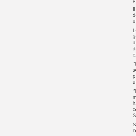
p
I
d
u
L
g
d
d
e
‘
s
p
u
‘
m
h
c
S
S
l