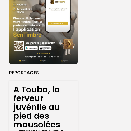
REPORTAGES
A Touba, la
ferveur
juvénile au
pied des
mausolées