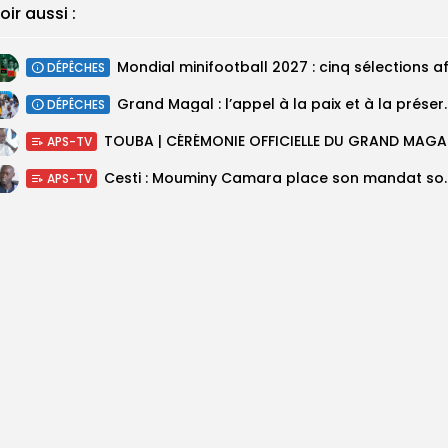
oir aussi :
DÉPÊCHES
Grand Magal : l’appel à l
DÉPÊCHES
TOUBA 
APS-TV
Cesti : Mouminy Camara place son
APS-TV