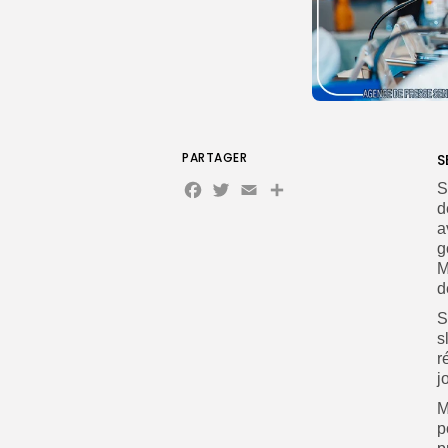
PARTAGER
S
Facebook
Twitter
Email
Partager
S
d
a
g
M
d
S
s
r
j
M
p