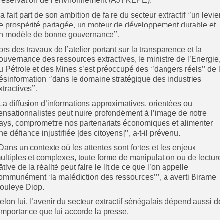
réservation de l’environnement (AJTREPE).
l a fait part de son ambition de faire du secteur extractif ‘’un levie
e prospérité partagée, un moteur de développement durable et
n modèle de bonne gouvernance’’.
ors des travaux de l’atelier portant sur la transparence et la
ouvernance des ressources extractives, le ministre de l’Énergie
u Pétrole et des Mines s’est préoccupé des ‘’dangers réels’’ de 
ésinformation ‘’dans le domaine stratégique des industries
xtractives’’.
’La diffusion d’informations approximatives, orientées ou
ensationnalistes peut nuire profondément à l’image de notre
ays, compromettre nos partenariats économiques et alimenter
ne défiance injustifiée [des citoyens]’’, a-t-il prévenu.
’Dans un contexte où les attentes sont fortes et les enjeux
ultiples et complexes, toute forme de manipulation ou de lectur
âtive de la réalité peut faire le lit de ce que l’on appelle
ommunément ‘la malédiction des ressources’’’, a averti Birame
ouleye Diop.
elon lui, l’avenir du secteur extractif sénégalais dépend aussi d
’importance que lui accorde la presse.