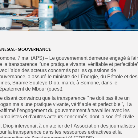
ENEGAL-GOUVERNANCE
omone, 7 mai (APS) – Le gouvernement demeure engagé à fai
e la transparence ‘’une pratique vivante, vérifiable et perfectible’
vec l’aide des acteurs concernés par les questions de
ouvernance, a assuré le ministre de l’Énergie, du Pétrole et des
ines, Birame Souleye Diop, mardi, à Somone, dans le
épartement de Mbour (ouest).
e disant convaincu que la transparence ‘’ne doit pas être un
logan mais une pratique vivante, vérifiable et perfectible’’, il a
éaffirmé l’engagement du gouvernement à travailler avec les
ournalistes et d’autres acteurs concernés, dont la société civile.
. Diop intervenait à un atelier de l’Association des journalistes
our la transparence dans les ressources extractives et la