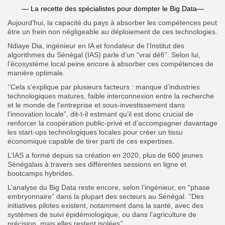
— La recette des spécialistes pour dompter le Big Data—
Aujourd’hui, la capacité du pays à absorber les compétences peut
être un frein non négligeable au déploiement de ces technologies.
Ndiaye Dia, ingénieur en IA et fondateur de l’Institut des
algorithmes du Sénégal (IAS) parle d’un “vrai défi’’. Selon lui,
l’écosystème local peine encore à absorber ces compétences de
manière optimale.
‘’Cela s’explique par plusieurs facteurs : manque d’industries
technologiques matures, faible interconnexion entre la recherche
et le monde de l’entreprise et sous-investissement dans
l’innovation locale”, dit-t-il estimant qu’il est donc crucial de
renforcer la coopération public-privé et d’accompagner davantage
les start-ups technologiques locales pour créer un tissu
économique capable de tirer parti de ces expertises.
L’IAS a formé depuis sa création en 2020, plus de 600 jeunes
Sénégalais à travers ses différentes sessions en ligne et
bootcamps hybrides.
L’analyse du Big Data reste encore, selon l’ingénieur, en “phase
embryonnaire” dans la plupart des secteurs au Sénégal. ‘’Des
initiatives pilotes existent, notamment dans la santé, avec des
systèmes de suivi épidémiologique, ou dans l’agriculture de
précision, mais elles restent isolées’’.