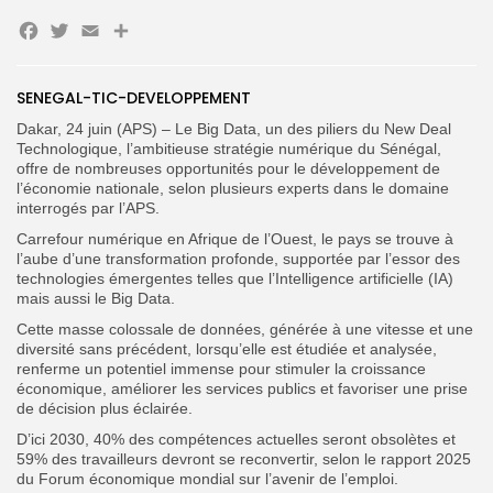
Facebook
Twitter
Email
Partager
SENEGAL-TIC-DEVELOPPEMENT
Dakar, 24 juin (APS) – Le Big Data, un des piliers du New Deal
Technologique, l’ambitieuse stratégie numérique du Sénégal,
offre de nombreuses opportunités pour le développement de
l’économie nationale, selon plusieurs experts dans le domaine
Search
Search
interrogés par l’APS.
for:
Button
Carrefour numérique en Afrique de l’Ouest, le pays se trouve à
l’aube d’une transformation profonde, supportée par l’essor des
FR
technologies émergentes telles que l’Intelligence artificielle (IA)
mais aussi le Big Data.
Cette masse colossale de données, générée à une vitesse et une
diversité sans précédent, lorsqu’elle est étudiée et analysée,
renferme un potentiel immense pour stimuler la croissance
économique, améliorer les services publics et favoriser une prise
de décision plus éclairée.
D’ici 2030, 40% des compétences actuelles seront obsolètes et
59% des travailleurs devront se reconvertir, selon le rapport 2025
du Forum économique mondial sur l’avenir de l’emploi.