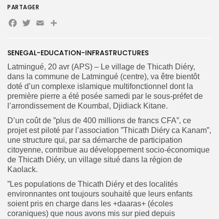
PARTAGER
Facebook
Twitter
Email
Partager
SENEGAL-EDUCATION-INFRASTRUCTURES
Latmingué, 20 avr (APS) – Le village de Thicath Diéry,
Search
Search
dans la commune de Latmingué (centre), va être bientôt
for:
Button
doté d’un complexe islamique multifonctionnel dont la
première pierre a été posée samedi par le sous-préfet de
FR
l’arrondissement de Koumbal, Djidiack Kitane.
D’un coût de ”plus de 400 millions de francs CFA”, ce
projet est piloté par l’association ”Thicath Diéry ca Kanam”,
une structure qui, par sa démarche de participation
citoyenne, contribue au développement socio-économique
de Thicath Diéry, un village situé dans la région de
Kaolack.
”Les populations de Thicath Diéry et des localités
environnantes ont toujours souhaité que leurs enfants
soient pris en charge dans les +daaras+ (écoles
coraniques) que nous avons mis sur pied depuis