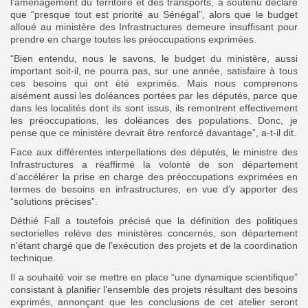
l’aménagement du territoire et des transports, a soutenu déclaré
que “presque tout est priorité au Sénégal”, alors que le budget
alloué au ministère des Infrastructures demeure insuffisant pour
prendre en charge toutes les préoccupations exprimées.
“Bien entendu, nous le savons, le budget du ministère, aussi
important soit-il, ne pourra pas, sur une année, satisfaire à tous
ces besoins qui ont été exprimés. Mais nous comprenons
aisément aussi les doléances portées par les députés, parce que
dans les localités dont ils sont issus, ils remontrent effectivement
les préoccupations, les doléances des populations. Donc, je
pense que ce ministère devrait être renforcé davantage”, a-t-il dit.
Face aux différentes interpellations des députés, le ministre des
Infrastructures a réaffirmé la volonté de son département
d’accélérer la prise en charge des préoccupations exprimées en
termes de besoins en infrastructures, en vue d’y apporter des
“solutions précises”.
Déthié Fall a toutefois précisé que la définition des politiques
sectorielles relève des ministères concernés, son département
n’étant chargé que de l’exécution des projets et de la coordination
technique.
Il a souhaité voir se mettre en place “une dynamique scientifique”
consistant à planifier l’ensemble des projets résultant des besoins
exprimés, annonçant que les conclusions de cet atelier seront