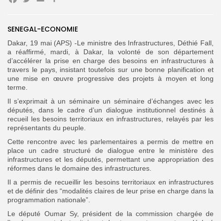
Facebook
Twitter
Email
Partager
SENEGAL-ECONOMIE
Search
Search
for:
Button
Dakar, 19 mai (APS) -Le ministre des Infrastructures, Déthié Fall,
a réaffirmé, mardi, à Dakar,
la volonté de son département
FR
d’accélérer la prise en charge des besoins en infrastructures à
travers le pays, insistant toutefois sur une bonne planification et
une mise en œuvre progressive des projets à moyen et long
terme.
Il s’exprimait à un séminaire un séminaire d’échanges avec les
députés, dans le cadre d’un dialogue institutionnel destinés à
recueil les besoins territoriaux en infrastructures, relayés par les
représentants du peuple.
Cette rencontre avec les parlementaires a permis de mettre en
place un cadre structuré de dialogue entre le ministère des
infrastructures et les députés, permettant une appropriation des
réformes dans le domaine des infrastructures.
Il a permis de recueillir les besoins territoriaux en infrastructures
et de définir des “modalités claires de leur prise en charge dans la
programmation
nationale”.
Le député Oumar Sy, président de la commission chargée de