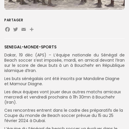
Search for:
PARTAGER
Search Button
Facebook
Twitter
Email
Partager
FR
SENEGAL-MONDE-SPORTS
Dakar, 19 déc (APS) – L’équipe nationale du Sénégal de
Beach soccer s’est imposée, mardi, en amical devant l’Iran
sur le score de deux buts à un à Bouchehr en République
islamique d’Iran.
Les buts sénégalais ont été inscrits par Mandoline Diagne
et Mamour Diagne.
Les deux équipes vont jouer deux autres matchs amicaux
mercredi et vendredi prochains à 11h 30mn à Bouchehr
(Iran).
Ces rencontres entrent dans le cadre des préparatifs de la
Coupe du monde de Beach soccer prévue du 15 au 25
février 2024 à Dubaï.
L’équipe du Sénégal de beach soccer va évoluer dans le