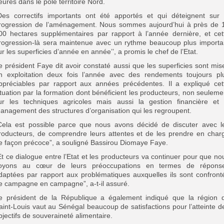
eures dans le pôle territoire Nord.
Des correctifs importants ont été apportés et qui déteignent sur 
rogression de l’aménagement. Nous sommes aujourd’hui à près de 
00 hectares supplémentaires par rapport à l’année dernière, et cet
rogression-là sera maintenue avec un rythme beaucoup plus importa
ur les superficies d’année en année’’, a promis le chef de l’Etat.
e président Faye dit avoir constaté aussi que les superficies sont mis
n exploitation deux fois l’année avec des rendements toujours pl
ppréciables par rapport aux années précédentes. Il a expliqué cet
ituation par la formation dont bénéficient les producteurs, non seuleme
ur les techniques agricoles mais aussi la gestion financière et 
anagement des structures d’organisation qui les regroupent.
Cela est possible parce que nous avons décidé de discuter avec l
roducteurs, de comprendre leurs attentes et de les prendre en char
e façon précoce”, a souligné Bassirou Diomaye Faye.
Et ce dialogue entre l’Etat et les producteurs va continuer pour que no
oyons au cœur de leurs préoccupations en termes de répons
daptées par rapport aux problématiques auxquelles ils sont confront
e campagne en campagne”, a-t-il assuré.
e président de la République a également indiqué que la région 
aint-Louis vaut au Sénégal beaucoup de satisfactions pour l’atteinte d
bjectifs de souveraineté alimentaire.