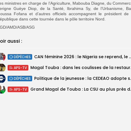
es ministres en charge de l’Agriculture, Mabouba Diagne, du Commerc
erigne Guèye Diop, de la Santé, Ibrahima Sy, de l’Urbanisme, Ba
oussa Fofana et d’autres officiels accompagnent le président de 
épublique dans cette tournée dans le pôle territoire Nord.
GD/AMD/ASB/ASG
oir aussi :
‎CAN féminine 2026 : le Nigeria se reprend, le Malawi su
DÉPÊCHES
Magal Touba : 
APS-TV
Politique de la jeunesse :
DÉPÊCHES
Grand Magal de Tou
APS-TV