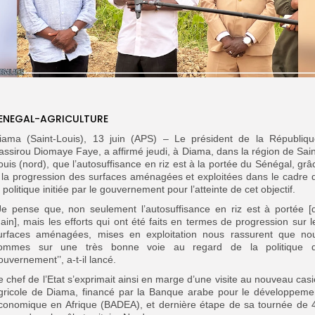
ENEGAL-AGRICULTURE
iama (Saint-Louis), 13 juin (APS) – Le président de la Républiqu
assirou Diomaye Faye, a affirmé jeudi, à Diama, dans la région de Sain
ouis (nord), que l’autosuffisance en riz est à la portée du Sénégal, grâ
 la progression des surfaces aménagées et exploitées dans le cadre 
a politique initiée par le gouvernement pour l’atteinte de cet objectif.
’Je pense que, non seulement l’autosuffisance en riz est à portée [
ain], mais les efforts qui ont été faits en termes de progression sur l
urfaces aménagées, mises en exploitation nous rassurent que no
ommes sur une très bonne voie au regard de la politique 
ouvernement’’, a-t-il lancé.
e chef de l’Etat s’exprimait ainsi en marge d’une visite au nouveau casi
gricole de Diama, financé par la Banque arabe pour le développeme
conomique en Afrique (BADEA), et dernière étape de sa tournée de 