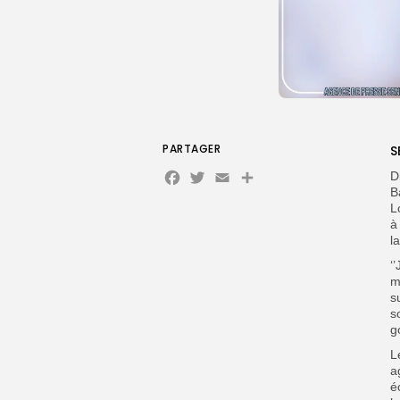
PARTAGER
S
Facebook
Twitter
Email
Partager
D
B
L
à
l
‘
m
s
s
g
L
a
é