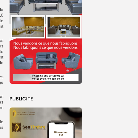
la
10
te
nt
es
us
te
nt
le
es
ge
us
PUBLICITE
es
és
de
es