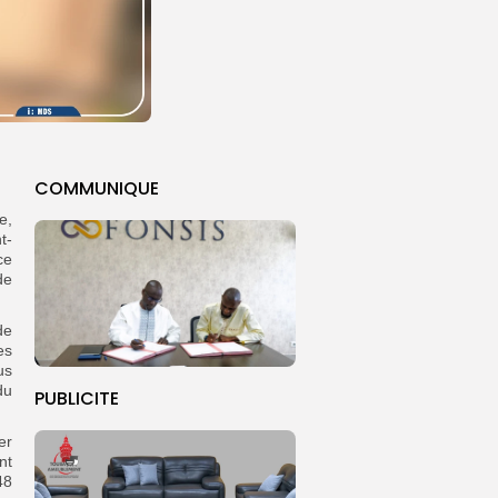
COMMUNIQUE
e,
t-
ce
de
de
es
us
du
PUBLICITE
er
nt
48