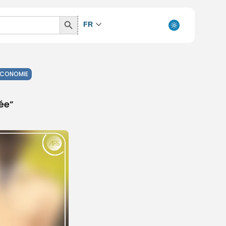
Search
FR
Button
ÉCONOMIE
tée”