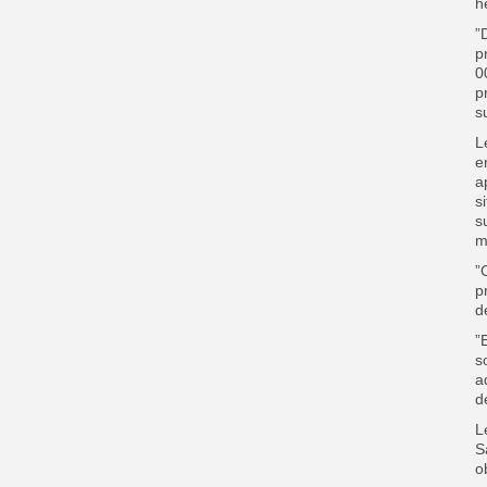
h
”
p
0
p
s
L
e
a
s
s
m
”
p
d
”
s
a
d
L
S
o