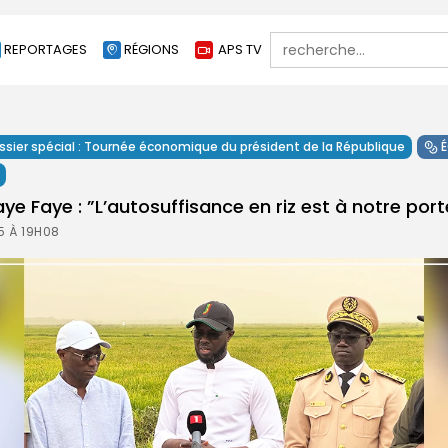
Search
REPORTAGES
RÉGIONS
APS TV
for:
ssier spécial : Tournée économique du président de la République
e Faye : ”L’autosuffisance en riz est à notre por
5 À 19H08