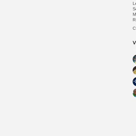
L
S
M
R
C
V