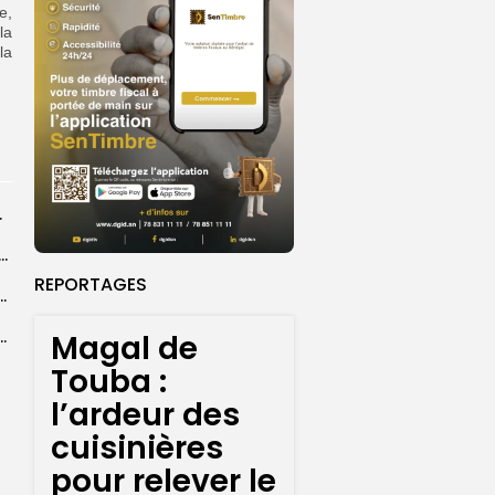
e,
la
la
rprend encore...
dans les coulisses de la restauration de la presse...
REPORTAGES
 la CEDEAO adopte son plan d’actions stratégiques...
ba : La CSU au plus près des pèlerins
Magal de
Touba :
l’ardeur des
cuisinières
pour relever le