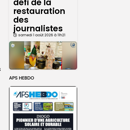
défi de la
restauration
des
journalistes
samedi 1 août 2026 à 11h21
s
APS HEBDO