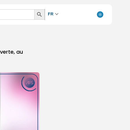
Search
FR
Button
verte, au