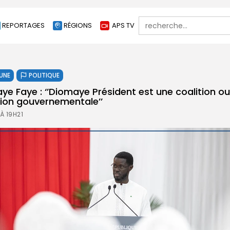
Search
REPORTAGES
RÉGIONS
APS TV
for:
 UNE
POLITIQUE
e Faye : ‘’­Diomaye Président est une coalition ou
ction gouvernementale’’
À 19H21