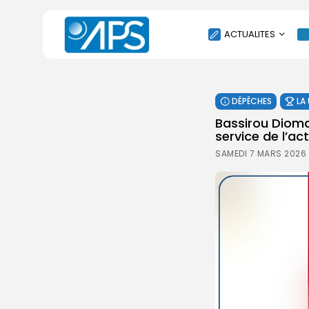
ACTUALITES
POLITIQUE
DÉPÊCHES
LA
SOCIÉTÉ
Bassirou Diomay
ÉCONOMIE
service de l’a
CULTURE
SAMEDI 7 MARS 2026 
SPORT
ENVIRONNEMENT
INTERNATIONAL
AGENDA
SANTE