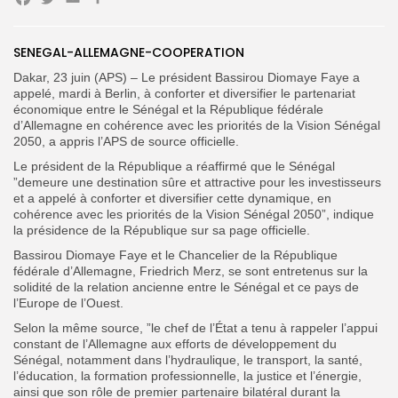
Facebook
Twitter
Email
Partager
Search
SENEGAL-ALLEMAGNE-COOPERATION
Search
for:
Button
Dakar, 23 juin (APS) – Le président Bassirou Diomaye Faye a
appelé, mardi à Berlin, à conforter et diversifier le partenariat
FR
économique entre le Sénégal et la République fédérale
d’Allemagne en cohérence avec les priorités de la Vision Sénégal
2050, a appris l’APS de source officielle.
Le président de la République a réaffirmé que le Sénégal
”demeure une destination sûre et attractive pour les investisseurs
et a appelé à conforter et diversifier cette dynamique, en
cohérence avec les priorités de la Vision Sénégal 2050”, indique
la présidence de la République sur sa page officielle.
Bassirou Diomaye Faye et le Chancelier de la République
fédérale d’Allemagne, Friedrich Merz, se sont entretenus sur la
solidité de la relation ancienne entre le Sénégal et ce pays de
l’Europe de l’Ouest.
Selon la même source, ”le chef de l’État a tenu à rappeler l’appui
constant de l’Allemagne aux efforts de développement du
Sénégal, notamment dans l’hydraulique, le transport, la santé,
l’éducation, la formation professionnelle, la justice et l’énergie,
ainsi que son rôle de premier partenaire bilatéral durant la