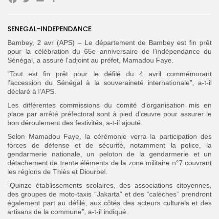
Facebook
Twitter
Email
Partager
Search
Search
SENEGAL-INDEPENDANCE
for:
Button
Bambey, 2 avr (APS) – Le département de Bambey est fin prêt
pour la célébration du 65e anniversaire de l’indépendance du
FR
Sénégal, a assuré l’adjoint au préfet, Mamadou Faye.
”Tout est fin prêt pour le défilé du 4 avril commémorant
l’accession du Sénégal à la souveraineté internationale”, a-t-il
déclaré à l’APS.
Les différentes commissions du comité d’organisation mis en
place par arrêté préfectoral sont à pied d’œuvre pour assurer le
bon déroulement des festivités, a-t-il ajouté.
Selon Mamadou Faye, la cérémonie verra la participation des
forces de défense et de sécurité, notamment la police, la
gendarmerie nationale, un peloton de la gendarmerie et un
détachement de trente éléments de la zone militaire n°7 couvrant
les régions de Thiès et Diourbel.
”Quinze établissements scolaires, des associations citoyennes,
des groupes de moto-taxis “Jakarta” et des “calèches” prendront
également part au défilé, aux côtés des acteurs culturels et des
artisans de la commune”, a-t-il indiqué.