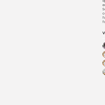
a
e
S
c
f
f
V