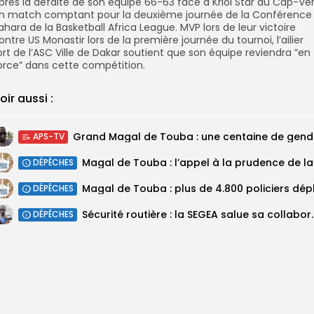
près la défaite de son équipe 66-63 face à Kriol Star du Cap-Ver
n match comptant pour la deuxième journée de la Conférence
ahara de la Basketball Africa League. MVP lors de leur victoire
ontre US Monastir lors de la première journée du tournoi, l’ailier
ort de l’ASC Ville de Dakar soutient que son équipe reviendra ”en
orce” dans cette compétition.
oir aussi :
Grand M
APS-TV
Magal 
DÉPÊCHES
DÉPÊCHES
Sécurité routière : la SEGEA salue 
DÉPÊCHES