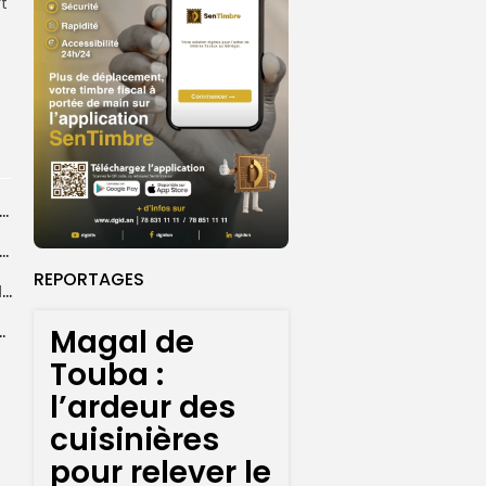
t
agal de Touba : une centaine de gendarmes mobilisés sur les...
de Touba : l’appel à la prudence de la Police sur...
REPORTAGES
Magal de Touba : plus de 4.800 policiers déployés pour sécuriser les...
Magal de
sa collaboration avec la gendarmerie, sur...
Touba :
l’ardeur des
cuisinières
pour relever le