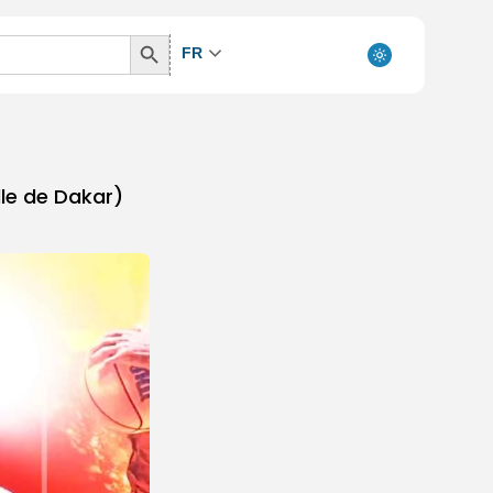
Search
FR
Button
lle de Dakar)