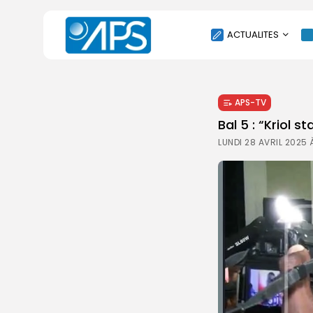
ACTUALITES
POLITIQUE
APS-TV
SOCIÉTÉ
Bal 5 : “Kriol 
ÉCONOMIE
LUNDI 28 AVRIL 2025
CULTURE
SPORT
ENVIRONNEMENT
INTERNATIONAL
AGENDA
SANTE