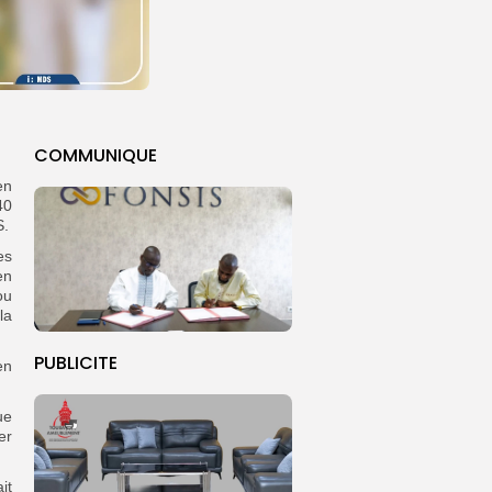
COMMUNIQUE
en
40
S.
es
en
ou
la
PUBLICITE
en
ue
er
it