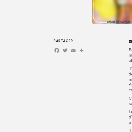
PARTAGER
S
Facebook
Twitter
Email
Partager
B
m
é
‎
d
m
A
c
C
s
L
d
à
“