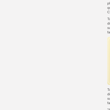
p
q
C
T
d
s
f
T
d
s
f
‎