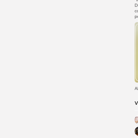
D
c
p
A
V