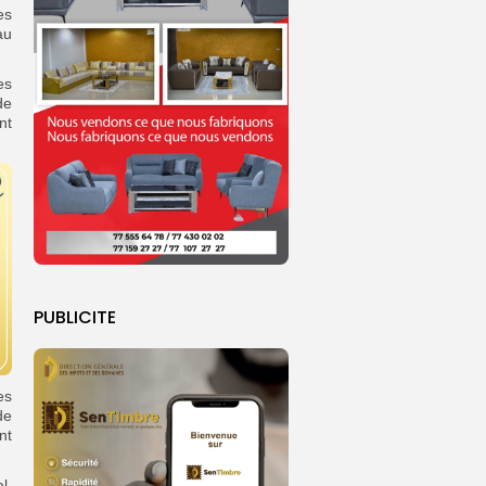
es
au
es
de
nt
PUBLICITE
es
de
nt
l.