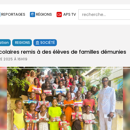
Search
REPORTAGES
RÉGIONS
APS TV
for:
ation
REGIONS
SOCIÉTÉ
scolaires remis à des élèves de familles démunies
E 2025 À 16H19