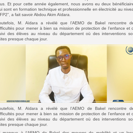
lus. Et pour cette année également, nous avons eu deux bénéficiair
ui sont en formation technique et professionnelle en électricité au nive
FP2”, a fait savoir Abdou Akim Aïdara.
outefois, M. Aïdara a révélé que l’AEMO de Bakel rencontre d
ifficultés pour mener à bien sa mission de protection de l’enfance et 
uivi des élèves au niveau du département où des interventions so
aites presque chaque jour.
outefois, M. Aïdara a révélé que l’AEMO de Bakel rencontre d
ifficultés pour mener à bien sa mission de protection de l’enfance et 
uivi des élèves au niveau du département où des interventions so
aites presque chaque jour.
”Il manque à l’AEMO de Bakel des moyens de mobilité et un loca