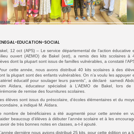
ENEGAL-EDUCATION-SOCIAL
akel, 12 oct (APS) – Le service départemental de l’action éducative 
ilieu ouvert (AEMO) de Bakel (est), a remis des kits scolaires à 
lèves dont la plupart sont issus de familles vulnérables, a constaté l’AP
”Pour cette année, nous avons distribué 40 kits scolaires à des élèv
ont la plupart sont des enfants vulnérables. On n’a voulu les appuyer 
atériel éducatif pour soulager leurs parents”, a déclaré samedi Abd
kim Aïdara, éducateur spécialisé à L’AEMO de Bakel, lors de 
érémonie de remise des fournitures scolaires.
es élèves sont issus du préscolaire, d’écoles élémentaires et du moy
econdaire, a indiqué M. Aïdara.
e nombre de bénéficiaires a été augmenté pour cette année en v
’aider beaucoup d’élèves à débuter l’année scolaire et à les encourag
 avoir de très bonnes notes en classes, a-t-il ajouté.
L’année dernière nous avions distribué 25 kits, pour cette édition on a fa