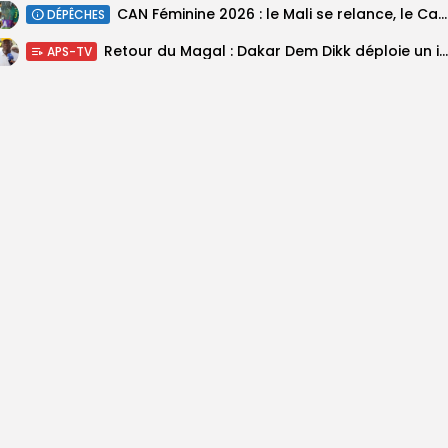
‎CAN Féminine 2026 : le Mali se relance, le Cameroun domine le...
DÉPÊCHES
Retour du Magal : Dakar Dem Dikk déploie un important dispositif pour...
APS-TV