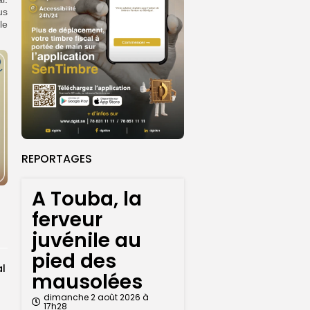
us
le
REPORTAGES
A Touba, la
ferveur
juvénile au
pied des
al
mausolées
dimanche 2 août 2026 à
17h28